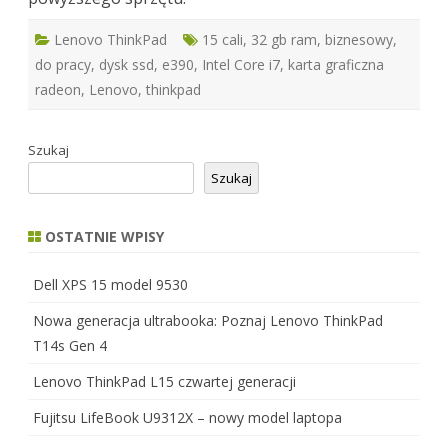
Lenovo ThinkPad
15 cali
,
32 gb ram
,
biznesowy
,
do pracy
,
dysk ssd
,
e390
,
Intel Core i7
,
karta graficzna
radeon
,
Lenovo
,
thinkpad
Szukaj
Szukaj
OSTATNIE WPISY
Dell XPS 15 model 9530
Nowa generacja ultrabooka: Poznaj Lenovo ThinkPad
T14s Gen 4
Lenovo ThinkPad L15 czwartej generacji
Fujitsu LifeBook U9312X – nowy model laptopa