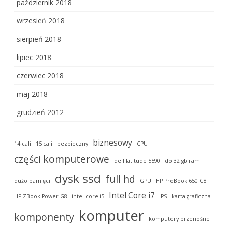
październik 2018
wrzesień 2018
sierpień 2018
lipiec 2018
czerwiec 2018
maj 2018
grudzień 2012
biznesowy
14 cali
15 cali
bezpieczny
CPU
części komputerowe
dell latitude 5590
do 32 gb ram
dysk ssd
full hd
dużo pamięci
GPU
HP ProBook 650 G8
Intel Core i7
HP ZBook Power G8
intel core i5
IPS
karta graficzna
komputer
komponenty
komputery przenośne