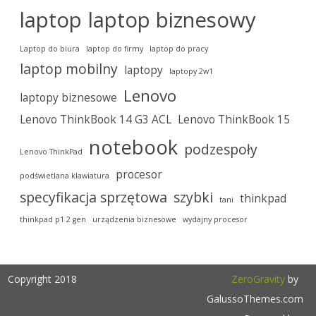
laptop
laptop biznesowy
Laptop do biura
laptop do firmy
laptop do pracy
laptop mobilny
laptopy
laptopy 2w1
Lenovo
laptopy biznesowe
Lenovo ThinkBook 14 G3 ACL
Lenovo ThinkBook 15
notebook
podzespoły
Lenovo ThinkPad
procesor
podświetlana klawiatura
specyfikacja sprzętowa
szybki
thinkpad
tani
thinkpad p1 2 gen
urządzenia biznesowe
wydajny procesor
Copyright 2018
ZeroGravity
by
GalussoThemes.com