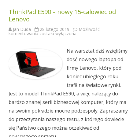
ThinkPad E590 – nowy 15-calowiec od
Lenovo
Jan Duda
28 lutego 2019
Możliwość
ThinkPad
komentowania
została wyłączona
E590
–
nowy
15-
Na warsztat dziś wzięliśmy
calowiec
od
dość nowego laptopa od
Lenovo
firmy Lenovo, który pod
koniec ubiegłego roku
trafił na światowe rynki.
Jest to model ThinkPad E590, a więc należący do
bardzo znanej serii biznesowej komputer, który ma
na swoim pokładzie mocne podzespoły. Zapraszamy
do przeczytania naszego testu, z którego dowiecie
się Państwo czego można oczekiwać od
powyższego sprzętu.