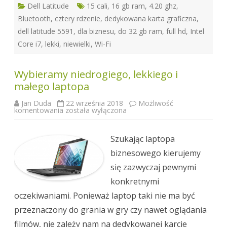
Dell Latitude
15 cali
,
16 gb ram
,
4.20 ghz
,
Bluetooth
,
cztery rdzenie
,
dedykowana karta graficzna
,
dell latitude 5591
,
dla biznesu
,
do 32 gb ram
,
full hd
,
Intel
Core i7
,
lekki
,
niewielki
,
Wi-Fi
Wybieramy niedrogiego, lekkiego i
małego laptopa
Jan Duda
22 września 2018
Możliwość
Wybieramy
komentowania
została wyłączona
niedrogiego,
lekkiego
i
małego
Szukając laptopa
laptopa
biznesowego kierujemy
się zazwyczaj pewnymi
konkretnymi
oczekiwaniami. Ponieważ laptop taki nie ma być
przeznaczony do grania w gry czy nawet oglądania
filmów, nie zależy nam na dedykowanej karcie