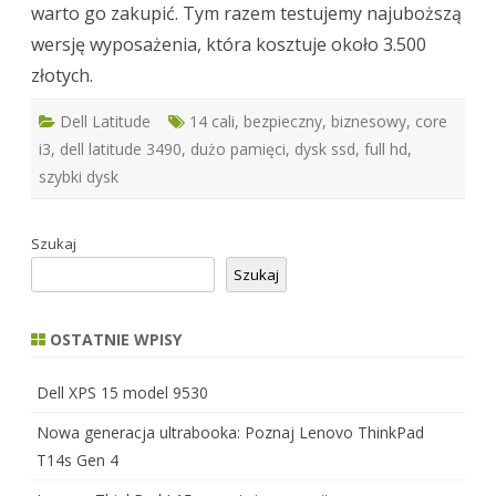
warto go zakupić. Tym razem testujemy najuboższą
wersję wyposażenia, która kosztuje około 3.500
złotych.
Dell Latitude
14 cali
,
bezpieczny
,
biznesowy
,
core
i3
,
dell latitude 3490
,
dużo pamięci
,
dysk ssd
,
full hd
,
szybki dysk
Szukaj
Szukaj
OSTATNIE WPISY
Dell XPS 15 model 9530
Nowa generacja ultrabooka: Poznaj Lenovo ThinkPad
T14s Gen 4