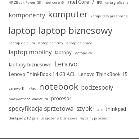
Intel Core i7
HP ZBook Power G8
intel core i5
IPS
karta graficzna
komputer
komponenty
komputery przenośne
laptop
laptop biznesowy
Laptop do biura
laptop do firmy
laptop do pracy
laptop mobilny
laptopy
laptopy 2w1
Lenovo
laptopy biznesowe
Lenovo ThinkBook 14 G3 ACL
Lenovo ThinkBook 15
notebook
podzespoły
Lenovo ThinkPad
procesor
podświetlana klawiatura
specyfikacja sprzętowa
szybki
thinkpad
tani
thinkpad p1 2 gen
urządzenia biznesowe
wydajny procesor