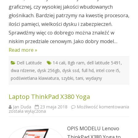
graficznej, czy wysokiej jakości wbudowanych
głośnikach. Bardziej patrzymy na kwestię procesora,
ilości pamięci, wielkości dysku i zabezpieczeń.
Sprawdźmy więc co dobrego można znaleźć w
niskim przedziale cenowym. Jako dobry model…
Read more »
Dell Latitude
14 cali
,
8gb ram
,
dell latitude 5491
,
dwa rdzenie
,
dysk 256gb
,
dysk ssd
,
full hd
,
intel core i5
,
podświetlana klawiatura
,
szybki
,
tani
,
wydajny
Laptop ThinkPad X380 Yoga
Jan Duda
23 maja 2018
Możliwość komentowania
Laptop
została wyłączona
ThinkPad
X380
Yoga
OPIS MODELU Lenovo
ThinkPad X380 Yoga to