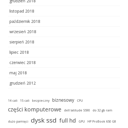
grudzień 2018
listopad 2018
październik 2018
wrzesień 2018
sierpień 2018
lipiec 2018
czerwiec 2018
maj 2018
grudzień 2012
biznesowy
14 cali
15 cali
bezpieczny
CPU
części komputerowe
dell latitude 5590
do 32 gb ram
dysk ssd
full hd
dużo pamięci
GPU
HP ProBook 650 G8