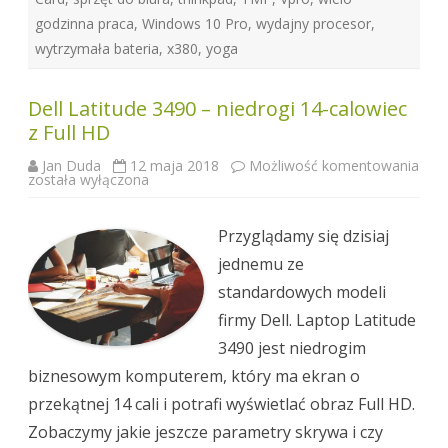
godzinna praca
,
Windows 10 Pro
,
wydajny procesor
,
wytrzymała bateria
,
x380
,
yoga
Dell Latitude 3490 – niedrogi 14-calowiec
z Full HD
Jan Duda
12 maja 2018
Możliwość komentowania
Dell
została wyłączona
Latitude
3490
–
niedrogi
Przyglądamy się dzisiaj
14-
calowiec
jednemu ze
z
Full
standardowych modeli
HD
firmy Dell. Laptop Latitude
3490 jest niedrogim
biznesowym komputerem, który ma ekran o
przekątnej 14 cali i potrafi wyświetlać obraz Full HD.
Zobaczymy jakie jeszcze parametry skrywa i czy