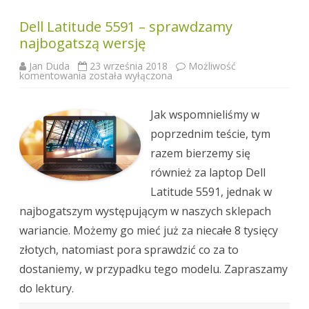
Dell Latitude 5591 – sprawdzamy
najbogatszą wersję
Jan Duda
23 września 2018
Możliwość
Dell
komentowania
została wyłączona
Latitude
5591
–
sprawdzamy
Jak wspomnieliśmy w
najbogatszą
wersję
poprzednim teście, tym
razem bierzemy się
również za laptop Dell
Latitude 5591, jednak w
najbogatszym występującym w naszych sklepach
wariancie. Możemy go mieć już za niecałe 8 tysięcy
złotych, natomiast pora sprawdzić co za to
dostaniemy, w przypadku tego modelu. Zapraszamy
do lektury.