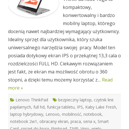
kompaktowy,
konwertowalny i bardzo
mobilny laptop, którego
docenią nawet najbardziej wymagający użytkownicy.
Idealny sprzęt dla użytkownika, który szuka
uniwersalnego narzędzia swojej pracy. Model ten
posiada dotykowy ekran IPS o przekątnej 13,3 cala o
rozdzielczości FULL HD. Ciekawym rozwiązaniem
jest fakt, ze ekran ma możliwość obrotu o 360
stopni, a dzięki temu możemy korzystać z…
Read
more »
Lenovo ThinkPad
bezpieczny laptop
,
czytnik linii
papilarnych
,
full hd
,
funkcja tabletu
,
IPS
,
Kaby Lake Fresh
,
laptop hybrydowy
,
Lenovo
,
mobilność
,
notebook
,
notebook 2w1
,
obracany ekran
,
praca
,
seria x
,
Smart
Card
,
sprzęt do biura
,
thinkpad
,
TMP
,
Vpro
,
wielo