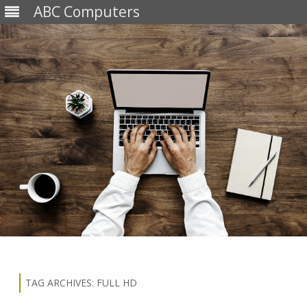
ABC Computers
Skip
to
content
TAG ARCHIVES:
FULL HD