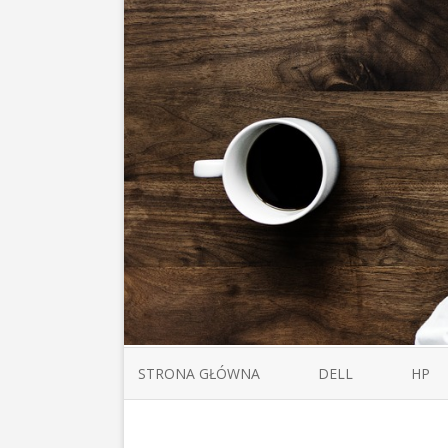
STRONA GŁÓWNA
DELL
HP