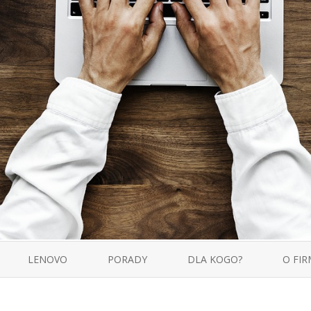
Skip
to
LENOVO
PORADY
DLA KOGO?
O FIR
content