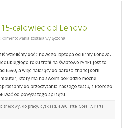
 15-calowiec od Lenovo
ThinkPad
ć komentowania
została wyłączona
E590
–
nowy
ziś wzięliśmy dość nowego laptopa od firmy Lenovo,
15-
calowiec
ec ubiegłego roku trafił na światowe rynki. Jest to
od
Lenovo
d E590, a więc należący do bardzo znanej serii
omputer, który ma na swoim pokładzie mocne
apraszamy do przeczytania naszego testu, z którego
ekiwać od powyższego sprzętu.
,
biznesowy
,
do pracy
,
dysk ssd
,
e390
,
Intel Core i7
,
karta