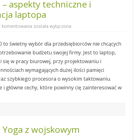
– aspekty techniczne i
cja laptopa
Lenovo
ć komentowania
została wyłączona
ThinkPad
L390
–
 to świetny wybór dla przedsiębiorców nie chcących
aspekty
techniczne
trzebowanie budżetu swojej firmy. Jest to laptop,
i
podstawowa
 się w pracy biurowej, przy projektowaniu i
konfiguracja
laptopa
ynnościach wymagających dużej ilości pamięci
raz szybkiego procesora o wysokim taktowaniu.
e i główne cechy, które powinny cię zainteresować w
0 Yoga z wojskowym