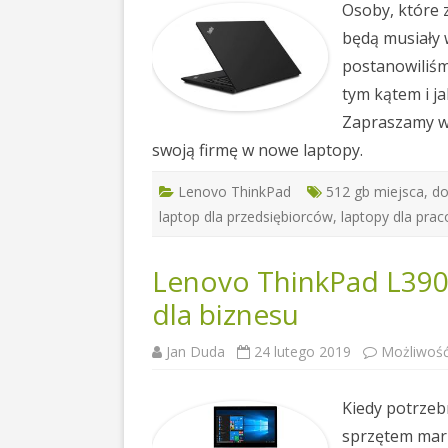
Osoby, które 
będą musiały 
postanowiliśm
tym kątem i j
Zapraszamy wi
swoją firmę w nowe laptopy.
Lenovo ThinkPad
512 gb miejsca
,
do
laptop dla przedsiębiorców
,
laptopy dla pra
Lenovo ThinkPad L390
dla biznesu
Jan Duda
24 lutego 2019
Możliwoś
Kiedy potrzeb
sprzętem mark