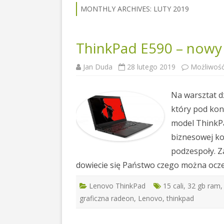
MONTHLY ARCHIVES:
LUTY 2019
ThinkPad E590 – nowy
Jan Duda
28 lutego 2019
Możliwoś
Na warsztat d
który pod koni
model ThinkPa
biznesowej k
podzespoły. Z
dowiecie się Państwo czego można ocz
Lenovo ThinkPad
15 cali
,
32 gb ram
graficzna radeon
,
Lenovo
,
thinkpad