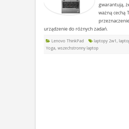
gwarantują, ż
ważną cechą T
przeznaczenie
urządzenie do różnych zadań.
Lenovo ThinkPad
laptopy 2w1
,
lapt
Yoga
,
wszechstronny laptop