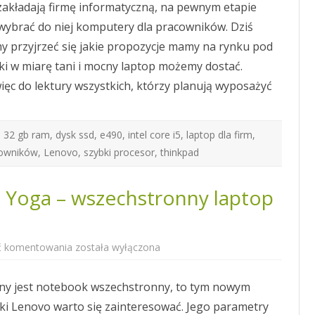
zakładają firmę informatyczną, na pewnym etapie
firmy
wybrać do niej komputery dla pracowników. Dziś
y przyjrzeć się jakie propozycje mamy na rynku pod
aki w miarę tani i mocny laptop możemy dostać.
ęc do lektury wszystkich, którzy planują wyposażyć
 32 gb ram
,
dysk ssd
,
e490
,
intel core i5
,
laptop dla firm
,
cowników
,
Lenovo
,
szybki procesor
,
thinkpad
 Yoga – wszechstronny laptop
Lenovo
ć komentowania
została wyłączona
ThinkPad
L390
Yoga
ny jest notebook wszechstronny, to tym nowym
–
wszechstronny
i Lenovo warto się zainteresować. Jego parametry
laptop