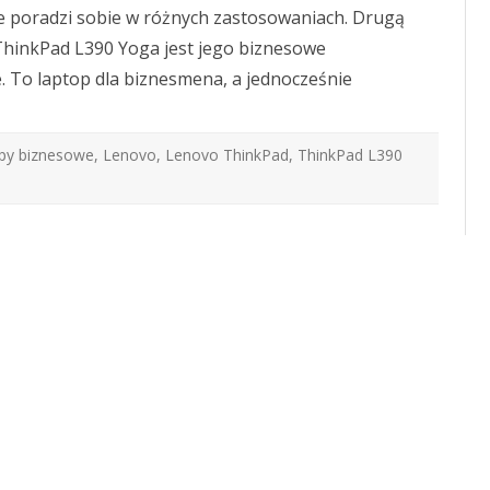
dla
e poradzi sobie w różnych zastosowaniach. Drugą
biznesu
hinkPad L390 Yoga jest jego biznesowe
. To laptop dla biznesmena, a jednocześnie
opy biznesowe
,
Lenovo
,
Lenovo ThinkPad
,
ThinkPad L390