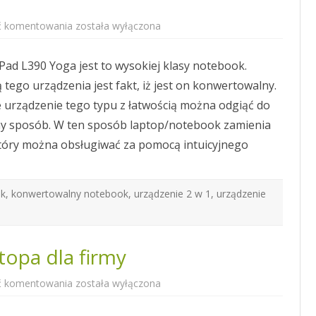
Lenovo
ć komentowania
została wyłączona
ThinkPad
L390
Yoga
ad L390 Yoga jest to wysokiej klasy notebook.
z
wojskowym
tego urządzenia jest fakt, iż jest on konwertowalny.
certyfikatem
e urządzenie tego typu z łatwością można odgiąć do
ny sposób. W ten sposób laptop/notebook zamienia
 który można obsługiwać za pomocą intuicyjnego
ok
,
konwertowalny notebook
,
urządzenie 2 w 1
,
urządzenie
opa dla firmy
Szukamy
ć komentowania
została wyłączona
mocnego
laptopa
dla