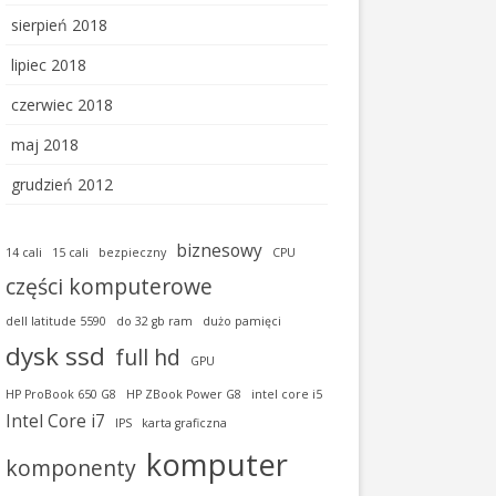
sierpień 2018
lipiec 2018
czerwiec 2018
maj 2018
grudzień 2012
biznesowy
14 cali
15 cali
bezpieczny
CPU
części komputerowe
dell latitude 5590
do 32 gb ram
dużo pamięci
dysk ssd
full hd
GPU
HP ProBook 650 G8
HP ZBook Power G8
intel core i5
Intel Core i7
IPS
karta graficzna
komputer
komponenty