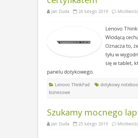
Jan Duda
26 lutego 2019
Możliwoś
Lenovo ThinkP
Wiodącą cechą 
Oznacza to, ż
tyłu w wygod
się w tablet,
panelu dotykowego.
Lenovo ThinkPad
dotykowy notebo
biznesowe
Szukamy mocnego lapt
Jan Duda
25 lutego 2019
Możliwoś