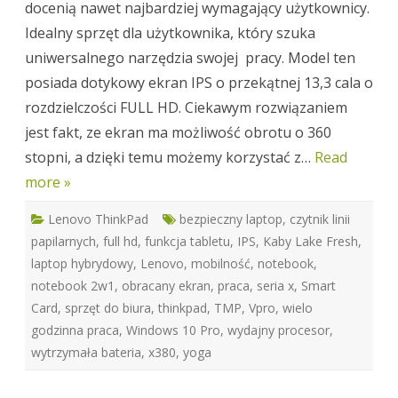
docenią nawet najbardziej wymagający użytkownicy.
Idealny sprzęt dla użytkownika, który szuka
uniwersalnego narzędzia swojej pracy. Model ten
posiada dotykowy ekran IPS o przekątnej 13,3 cala o
rozdzielczości FULL HD. Ciekawym rozwiązaniem
jest fakt, ze ekran ma możliwość obrotu o 360
stopni, a dzięki temu możemy korzystać z…
Read
more »
Lenovo ThinkPad
bezpieczny laptop
,
czytnik linii
papilarnych
,
full hd
,
funkcja tabletu
,
IPS
,
Kaby Lake Fresh
,
laptop hybrydowy
,
Lenovo
,
mobilność
,
notebook
,
notebook 2w1
,
obracany ekran
,
praca
,
seria x
,
Smart
Card
,
sprzęt do biura
,
thinkpad
,
TMP
,
Vpro
,
wielo
godzinna praca
,
Windows 10 Pro
,
wydajny procesor
,
wytrzymała bateria
,
x380
,
yoga