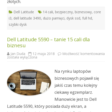
złotych.
Dell Latitude
14 cali
,
bezpieczny
,
biznesowy
,
core
i3
,
dell latitude 3490
,
dużo pamięci
,
dysk ssd
,
full hd
,
szybki dysk
Dell Latitude 5590 – tanie 15 cali dla
biznesu
Jan Duda
12 maja 2018
Możliwość komentowania
Dell
została wyłączona
Latitude
5590
–
tanie
Na rynku laptopów
15
cali
biznesowych pojawił się
dla
biznesu
jakiś czas temu kolejny
ciekawy egzemplarz.
Mianowicie jest to Dell
Latitude 5590, który posiada duży ekran, a