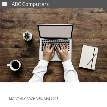
ABC Computers
Skip
to
content
MONTHLY ARCHIVES:
MAJ 2018