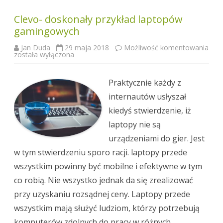
Clevo- doskonały przykład laptopów
gamingowych
Jan Duda
29 maja 2018
Możliwość komentowania
Clevo-
została wyłączona
doskonały
przykład
laptopów
gamingowych
Praktycznie każdy z
internautów usłyszał
kiedyś stwierdzenie, iż
laptopy nie są
urządzeniami do gier. Jest
w tym stwierdzeniu sporo racji. laptopy przede
wszystkim powinny być mobilne i efektywne w tym
co robią. Nie wszystko jednak da się zrealizować
przy uzyskaniu rozsądnej ceny. Laptopy przede
wszystkim mają służyć ludziom, którzy potrzebują
komputerów zdolnych do pracy w różnych