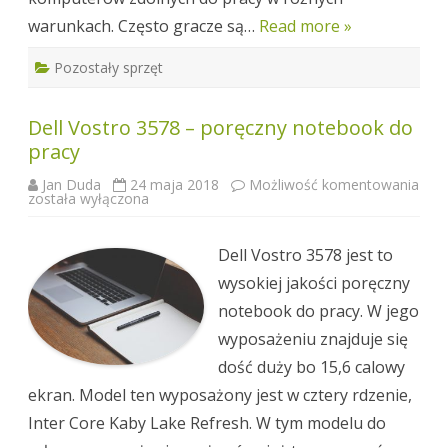
warunkach. Często gracze są…
Read more »
Pozostały sprzęt
Dell Vostro 3578 – poręczny notebook do
pracy
Jan Duda
24 maja 2018
Możliwość komentowania
Dell
została wyłączona
Vostro
3578
–
poręczny
Dell Vostro 3578 jest to
notebook
do
wysokiej jakości poręczny
pracy
notebook do pracy. W jego
wyposażeniu znajduje się
dość duży bo 15,6 calowy
ekran. Model ten wyposażony jest w cztery rdzenie,
Inter Core Kaby Lake Refresh. W tym modelu do