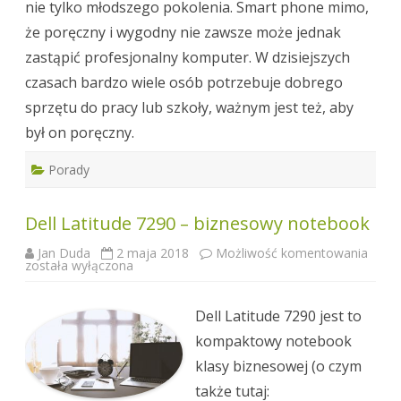
nie tylko młodszego pokolenia. Smart phone mimo,
że poręczny i wygodny nie zawsze może jednak
zastąpić profesjonalny komputer. W dzisiejszych
czasach bardzo wiele osób potrzebuje dobrego
sprzętu do pracy lub szkoły, ważnym jest też, aby
był on poręczny.
Porady
Dell Latitude 7290 – biznesowy notebook
Dell
Jan Duda
2 maja 2018
Możliwość komentowania
Latit
została wyłączona
7290
–
bizne
Dell Latitude 7290 jest to
note
kompaktowy notebook
klasy biznesowej (o czym
także tutaj: