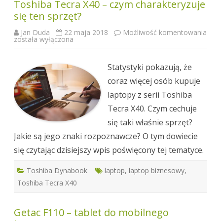
Toshiba Tecra X40 – czym charakteryzuje
się ten sprzęt?
Jan Duda
22 maja 2018
Możliwość komentowania
Toshiba
została wyłączona
Tecra
X40 –
czym
charakteryzuje
Statystyki pokazują, że
się
ten
coraz więcej osób kupuje
sprzęt?
laptopy z serii Toshiba
Tecra X40. Czym cechuje
się taki właśnie sprzęt?
Jakie są jego znaki rozpoznawcze? O tym dowiecie
się czytając dzisiejszy wpis poświęcony tej tematyce.
Toshiba Dynabook
laptop
,
laptop biznesowy
,
Toshiba Tecra X40
Getac F110 – tablet do mobilnego