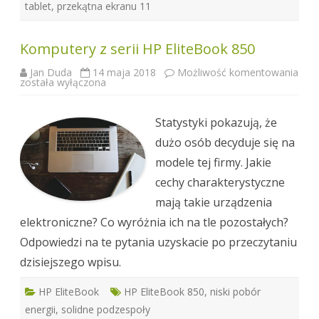
tablet
,
przekątna ekranu 11
Komputery z serii HP EliteBook 850
Jan Duda
14 maja 2018
Możliwość komentowania
Komputery
została wyłączona
z
serii HP
EliteBook
850
Statystyki pokazują, że
dużo osób decyduje się na
modele tej firmy. Jakie
cechy charakterystyczne
mają takie urządzenia
elektroniczne? Co wyróżnia ich na tle pozostałych?
Odpowiedzi na te pytania uzyskacie po przeczytaniu
dzisiejszego wpisu.
HP EliteBook
HP EliteBook 850
,
niski pobór
energii
,
solidne podzespoły