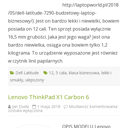
http://laptopworld.pl/2018
/05/dell-latitude-7290-budzetowy-laptop-
biznesowy/). Jest on bardzo lekki i niewielki, bowiem
posiada on 12 cali. Ten sprzęt posiada wyłącznie
16,5 mm grubości. Jaka jest jego waga? Jest ona
bardzo niewielka, osiąga ona bowiem tylko 1,2
kilograma. To urządzenie wyposażone jest również
w czytnik linii papilarnych.
Dell Latitude
12
,
5 cala
,
klasa biznesowa
,
lekki i
smukły
,
ulepszony
Lenovo ThinkPad X1 Carbon 6
Leno
Jan Duda
1 maja 2018
Możliwość komentowania
Think
została wyłączona
X1
Carb
6
OPIS MODELU Lenovo