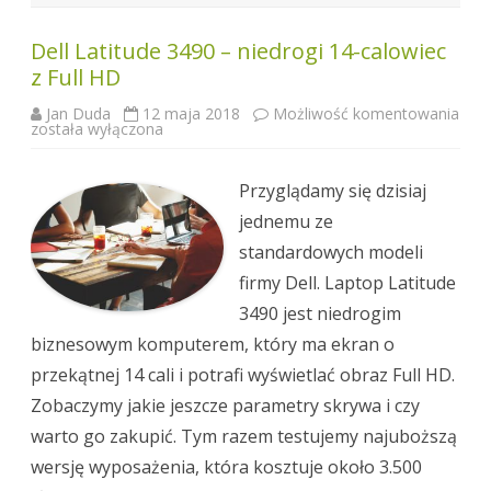
Dell Latitude 3490 – niedrogi 14-calowiec
z Full HD
Jan Duda
12 maja 2018
Możliwość komentowania
Dell
została wyłączona
Latitude
3490
–
niedrogi
Przyglądamy się dzisiaj
14-
calowiec
jednemu ze
z
Full
standardowych modeli
HD
firmy Dell. Laptop Latitude
3490 jest niedrogim
biznesowym komputerem, który ma ekran o
przekątnej 14 cali i potrafi wyświetlać obraz Full HD.
Zobaczymy jakie jeszcze parametry skrywa i czy
warto go zakupić. Tym razem testujemy najuboższą
wersję wyposażenia, która kosztuje około 3.500