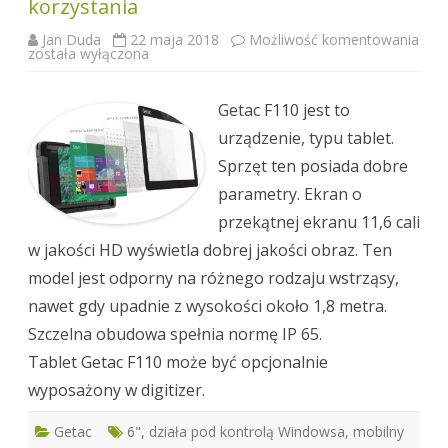
korzystania
Jan Duda
22 maja 2018
Możliwość komentowania
Getac
została wyłączona
F110
–
tablet
do
Getac F110 jest to
mobilnego
korzystania
urządzenie, typu tablet.
Sprzęt ten posiada dobre
parametry. Ekran o
przekątnej ekranu 11,6 cali
w jakości HD wyświetla dobrej jakości obraz. Ten
model jest odporny na różnego rodzaju wstrząsy,
nawet gdy upadnie z wysokości około 1,8 metra.
Szczelna obudowa spełnia normę IP 65.
Tablet Getac F110 może być opcjonalnie
wyposażony w digitizer.
Getac
6"
,
działa pod kontrolą Windowsa
,
mobilny