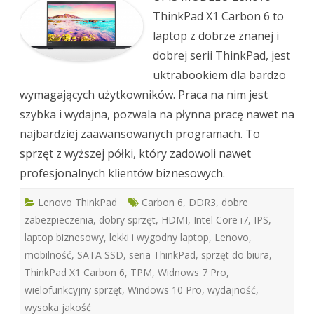
ThinkPad X1 Carbon 6 to
laptop z dobrze znanej i
dobrej serii ThinkPad, jest
uktrabookiem dla bardzo
wymagających użytkowników. Praca na nim jest
szybka i wydajna, pozwala na płynna pracę nawet na
najbardziej zaawansowanych programach. To
sprzęt z wyższej półki, który zadowoli nawet
profesjonalnych klientów biznesowych.
Lenovo ThinkPad
Carbon 6
,
DDR3
,
dobre
zabezpieczenia
,
dobry sprzęt
,
HDMI
,
Intel Core i7
,
IPS
,
laptop biznesowy
,
lekki i wygodny laptop
,
Lenovo
,
mobilność
,
SATA SSD
,
seria ThinkPad
,
sprzęt do biura
,
ThinkPad X1 Carbon 6
,
TPM
,
Widnows 7 Pro
,
wielofunkcyjny sprzęt
,
Windows 10 Pro
,
wydajność
,
wysoka jakość