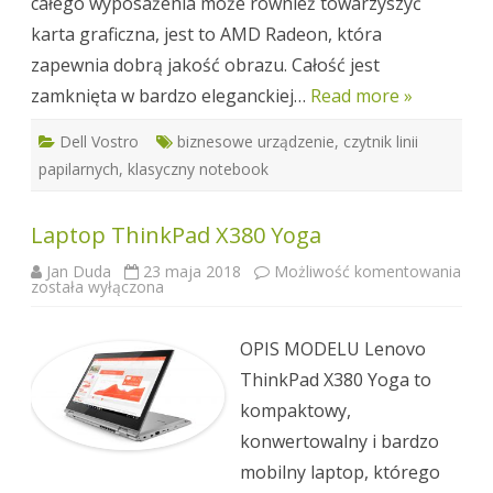
całego wyposażenia może również towarzyszyć
karta graficzna, jest to AMD Radeon, która
zapewnia dobrą jakość obrazu. Całość jest
zamknięta w bardzo eleganckiej…
Read more »
Dell Vostro
biznesowe urządzenie
,
czytnik linii
papilarnych
,
klasyczny notebook
Laptop ThinkPad X380 Yoga
Jan Duda
23 maja 2018
Możliwość komentowania
Laptop
została wyłączona
ThinkPad
X380
Yoga
OPIS MODELU Lenovo
ThinkPad X380 Yoga to
kompaktowy,
konwertowalny i bardzo
mobilny laptop, którego