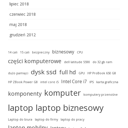
lipiec 2018
czerwiec 2018
maj 2018
grudzień 2012
biznesowy
14 cali
15 cali
bezpieczny
CPU
części komputerowe
dell latitude 5590
do 32 gb ram
dysk ssd
full hd
dużo pamięci
GPU
HP ProBook 650 G8
Intel Core i7
HP ZBook Power G8
intel core i5
IPS
karta graficzna
komputer
komponenty
komputery przenośne
laptop
laptop biznesowy
Laptop do biura
laptop do firmy
laptop do pracy
laptop mobilny