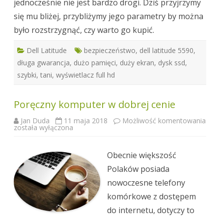
jednocześnie nie jest bardzo drogi. Dziś przyjrzymy
się mu bliżej, przybliżymy jego parametry by można
było rozstrzygnąć, czy warto go kupić.
Dell Latitude
bezpieczeństwo
,
dell latitude 5590
,
długa gwarancja
,
dużo pamięci
,
duży ekran
,
dysk ssd
,
szybki
,
tani
,
wyświetlacz full hd
Poręczny komputer w dobrej cenie
Jan Duda
11 maja 2018
Możliwość komentowania
Poręczny
została wyłączona
komputer
w
dobrej
cenie
Obecnie większość
Polaków posiada
nowoczesne telefony
komórkowe z dostępem
do internetu, dotyczy to