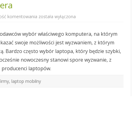
tera
Idealny
ość komentowania
została wyłączona
laptop
pentestera
acodawców wybór właściwego komputera, na którym
kazać swoje możliwości jest wyzwaniem, z którym
zą. Bardzo często wybór laptopa, który będzie szybki,
nocześnie nowoczesny stanowi spore wyzwanie, z
 producenci laptopów.
firmy
,
laptop mobilny