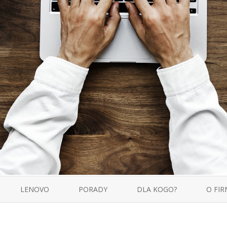
Skip
to
LENOVO
PORADY
DLA KOGO?
O FIR
content