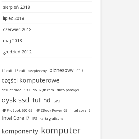
sierpień 2018
lipiec 2018
czerwiec 2018
maj 2018
grudzień 2012
biznesowy
14 cali
15 cali
bezpieczny
CPU
części komputerowe
dell latitude 5590
do 32 gb ram
dużo pamięci
dysk ssd
full hd
GPU
HP ProBook 650 G8
HP ZBook Power G8
intel core i5
Intel Core i7
IPS
karta graficzna
komputer
komponenty