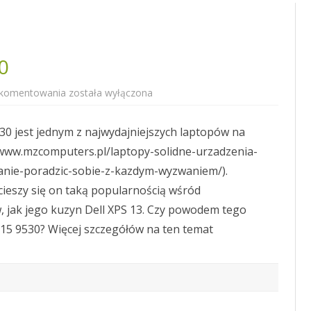
0
Dell
 komentowania
została wyłączona
XPS
15
model
530 jest jednym z najwydajniejszych laptopów na
9530
/www.mzcomputers.pl/laptopy-solidne-urzadzenia-
anie-poradzic-sobie-z-kazdym-wyzwaniem/).
 cieszy się on taką popularnością wśród
 jak jego kuzyn Dell XPS 13. Czy powodem tego
S 15 9530? Więcej szczegółów na ten temat