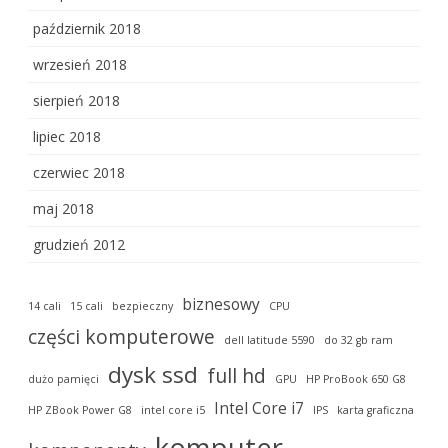
październik 2018
wrzesień 2018
sierpień 2018
lipiec 2018
czerwiec 2018
maj 2018
grudzień 2012
biznesowy
14 cali
15 cali
bezpieczny
CPU
części komputerowe
dell latitude 5590
do 32 gb ram
dysk ssd
full hd
dużo pamięci
GPU
HP ProBook 650 G8
Intel Core i7
HP ZBook Power G8
intel core i5
IPS
karta graficzna
komputer