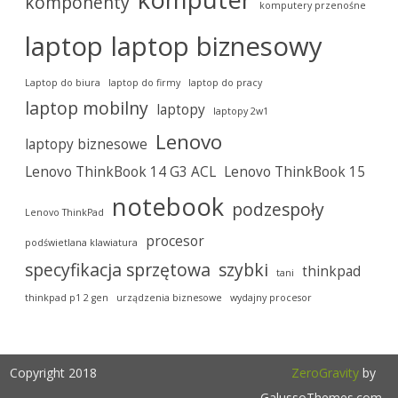
komponenty
komputery przenośne
laptop
laptop biznesowy
Laptop do biura
laptop do firmy
laptop do pracy
laptop mobilny
laptopy
laptopy 2w1
Lenovo
laptopy biznesowe
Lenovo ThinkBook 14 G3 ACL
Lenovo ThinkBook 15
notebook
podzespoły
Lenovo ThinkPad
procesor
podświetlana klawiatura
specyfikacja sprzętowa
szybki
thinkpad
tani
thinkpad p1 2 gen
urządzenia biznesowe
wydajny procesor
Copyright 2018
ZeroGravity
by
GalussoThemes.com