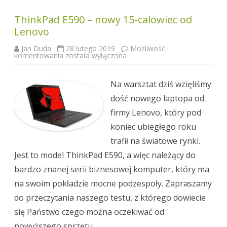
ThinkPad E590 – nowy 15-calowiec od
Lenovo
Jan Duda
28 lutego 2019
Możliwość
ThinkPad
komentowania
została wyłączona
E590
–
nowy
15-
Na warsztat dziś wzięliśmy
calowiec
od
dość nowego laptopa od
Lenovo
firmy Lenovo, który pod
koniec ubiegłego roku
trafił na światowe rynki.
Jest to model ThinkPad E590, a więc należący do
bardzo znanej serii biznesowej komputer, który ma
na swoim pokładzie mocne podzespoły. Zapraszamy
do przeczytania naszego testu, z którego dowiecie
się Państwo czego można oczekiwać od
powyższego sprzętu.