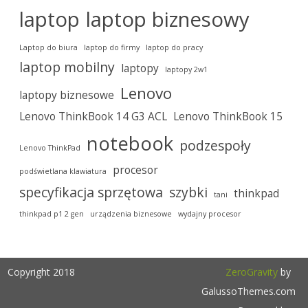
laptop
laptop biznesowy
Laptop do biura
laptop do firmy
laptop do pracy
laptop mobilny
laptopy
laptopy 2w1
Lenovo
laptopy biznesowe
Lenovo ThinkBook 14 G3 ACL
Lenovo ThinkBook 15
notebook
podzespoły
Lenovo ThinkPad
procesor
podświetlana klawiatura
specyfikacja sprzętowa
szybki
thinkpad
tani
thinkpad p1 2 gen
urządzenia biznesowe
wydajny procesor
Copyright 2018
ZeroGravity
by
GalussoThemes.com