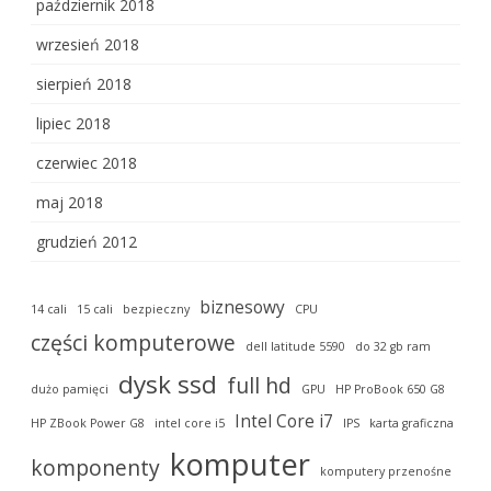
październik 2018
wrzesień 2018
sierpień 2018
lipiec 2018
czerwiec 2018
maj 2018
grudzień 2012
biznesowy
14 cali
15 cali
bezpieczny
CPU
części komputerowe
dell latitude 5590
do 32 gb ram
dysk ssd
full hd
dużo pamięci
GPU
HP ProBook 650 G8
Intel Core i7
HP ZBook Power G8
intel core i5
IPS
karta graficzna
komputer
komponenty
komputery przenośne