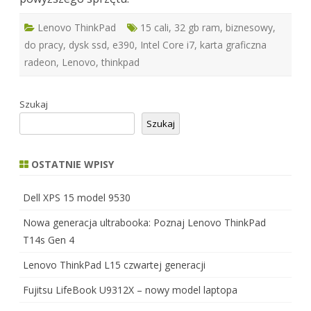
Lenovo ThinkPad
15 cali
,
32 gb ram
,
biznesowy
,
do pracy
,
dysk ssd
,
e390
,
Intel Core i7
,
karta graficzna
radeon
,
Lenovo
,
thinkpad
Szukaj
Szukaj
OSTATNIE WPISY
Dell XPS 15 model 9530
Nowa generacja ultrabooka: Poznaj Lenovo ThinkPad
T14s Gen 4
Lenovo ThinkPad L15 czwartej generacji
Fujitsu LifeBook U9312X – nowy model laptopa