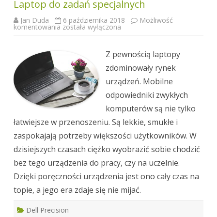
Laptop do zadań specjalnych
Jan Duda
6 października 2018
Możliwość
Laptop
komentowania
została wyłączona
do
zadań
specjalnych
Z pewnością laptopy
zdominowały rynek
urządzeń. Mobilne
odpowiedniki zwykłych
komputerów są nie tylko
łatwiejsze w przenoszeniu. Są lekkie, smukłe i
zaspokajają potrzeby większości użytkowników. W
dzisiejszych czasach ciężko wyobrazić sobie chodzić
bez tego urządzenia do pracy, czy na uczelnie.
Dzięki poręczności urządzenia jest ono cały czas na
topie, a jego era zdaje się nie mijać.
Dell Precision