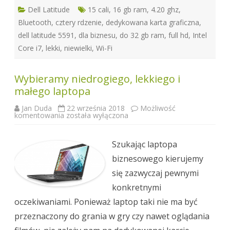
Dell Latitude
15 cali
,
16 gb ram
,
4.20 ghz
,
Bluetooth
,
cztery rdzenie
,
dedykowana karta graficzna
,
dell latitude 5591
,
dla biznesu
,
do 32 gb ram
,
full hd
,
Intel
Core i7
,
lekki
,
niewielki
,
Wi-Fi
Wybieramy niedrogiego, lekkiego i
małego laptopa
Jan Duda
22 września 2018
Możliwość
Wybieramy
komentowania
została wyłączona
niedrogiego,
lekkiego
i
małego
Szukając laptopa
laptopa
biznesowego kierujemy
się zazwyczaj pewnymi
konkretnymi
oczekiwaniami. Ponieważ laptop taki nie ma być
przeznaczony do grania w gry czy nawet oglądania