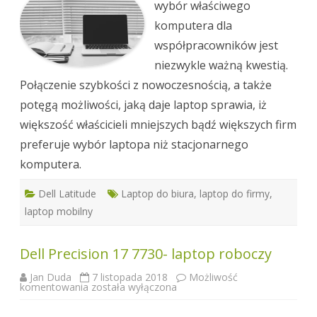
wybór właściwego
komputera dla
współpracowników jest
niezwykle ważną kwestią.
Połączenie szybkości z nowoczesnością, a także
potęgą możliwości, jaką daje laptop sprawia, iż
większość właścicieli mniejszych bądź większych firm
preferuje wybór laptopa niż stacjonarnego
komputera.
Dell Latitude
Laptop do biura
,
laptop do firmy
,
laptop mobilny
Dell Precision 17 7730- laptop roboczy
Jan Duda
7 listopada 2018
Możliwość
Dell
komentowania
została wyłączona
Precision
17
7730-