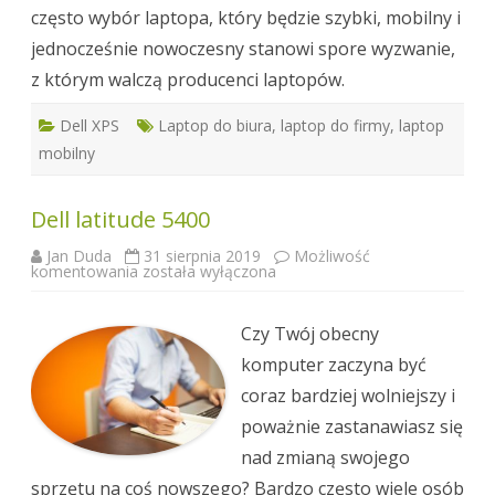
często wybór laptopa, który będzie szybki, mobilny i
jednocześnie nowoczesny stanowi spore wyzwanie,
z którym walczą producenci laptopów.
Dell XPS
Laptop do biura
,
laptop do firmy
,
laptop
mobilny
Dell latitude 5400
Jan Duda
31 sierpnia 2019
Możliwość
Dell
komentowania
została wyłączona
latitude
5400
Czy Twój obecny
komputer zaczyna być
coraz bardziej wolniejszy i
poważnie zastanawiasz się
nad zmianą swojego
sprzętu na coś nowszego? Bardzo często wiele osób