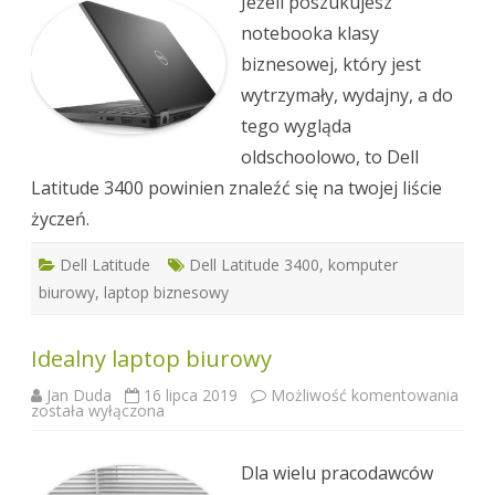
klasyczny
Jeżeli poszukujesz
design
i
notebooka klasy
duża
moc
biznesowej, który jest
wytrzymały, wydajny, a do
tego wygląda
oldschoolowo, to Dell
Latitude 3400 powinien znaleźć się na twojej liście
życzeń.
Dell Latitude
Dell Latitude 3400
,
komputer
biurowy
,
laptop biznesowy
Idealny laptop biurowy
Ideal
Jan Duda
16 lipca 2019
Możliwość komentowania
lapt
została wyłączona
biur
Dla wielu pracodawców