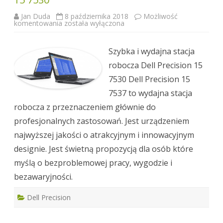
Jan Duda
8 października 2018
Możliwość
Innowacyjna
komentowania
została wyłączona
stacja
robocza
Dell
Precision
Szybka i wydajna stacja
15
7530
robocza Dell Precision 15
7530 Dell Precision 15
7537 to wydajna stacja
robocza z przeznaczeniem głównie do
profesjonalnych zastosowań. Jest urządzeniem
najwyższej jakości o atrakcyjnym i innowacyjnym
designie. Jest świetną propozycją dla osób które
myślą o bezproblemowej pracy, wygodzie i
bezawaryjności.
Dell Precision