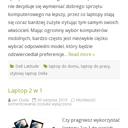
nie decyduje się wymieniać dobrego sprzętu
komputerowego na lepszy, przez co laptopy stają
się coraz bardziej zużyte irytując tym samym swoich
właścicieli. Mając ogromny wybór komputerów
mobilnych, bardzo często jest niezwykle ciężko
wybrać odpowiedni model, który będzie
odzwierciedlał preferencje…
Read more »
Dell Latitude
laptop do domu
,
laptop do pracy
,
stylowy laptop Della
Laptop 2 w 1
Jan Duda
30 sierpnia 2019
Możliwość
Laptop
komentowania
została wyłączona
2
w
1
Czy pragniesz wykorzystać
laptopy 2 w 1 do swoich