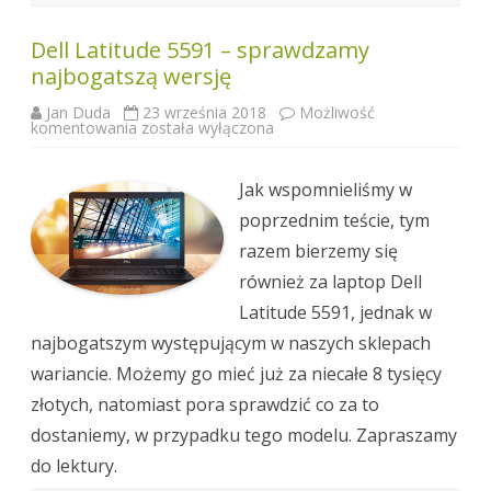
Dell Latitude 5591 – sprawdzamy
najbogatszą wersję
Jan Duda
23 września 2018
Możliwość
Dell
komentowania
została wyłączona
Latitude
5591
–
sprawdzamy
Jak wspomnieliśmy w
najbogatszą
wersję
poprzednim teście, tym
razem bierzemy się
również za laptop Dell
Latitude 5591, jednak w
najbogatszym występującym w naszych sklepach
wariancie. Możemy go mieć już za niecałe 8 tysięcy
złotych, natomiast pora sprawdzić co za to
dostaniemy, w przypadku tego modelu. Zapraszamy
do lektury.