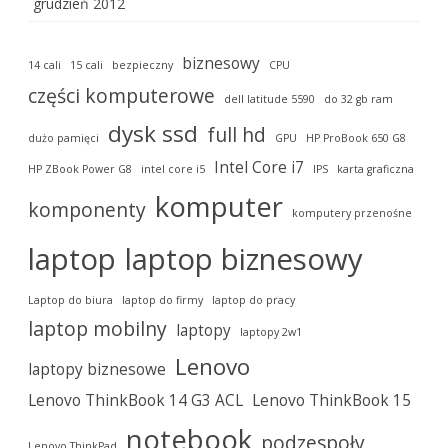
grudzień 2012
biznesowy
14 cali
15 cali
bezpieczny
CPU
części komputerowe
dell latitude 5590
do 32 gb ram
dysk ssd
full hd
dużo pamięci
GPU
HP ProBook 650 G8
Intel Core i7
HP ZBook Power G8
intel core i5
IPS
karta graficzna
komputer
komponenty
komputery przenośne
laptop
laptop biznesowy
Laptop do biura
laptop do firmy
laptop do pracy
laptop mobilny
laptopy
laptopy 2w1
Lenovo
laptopy biznesowe
Lenovo ThinkBook 14 G3 ACL
Lenovo ThinkBook 15
notebook
podzespoły
Lenovo ThinkPad