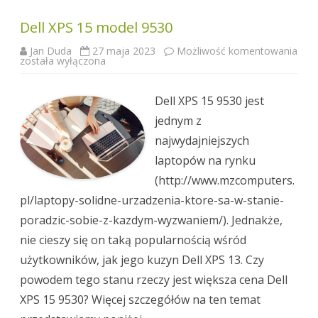
Dell XPS 15 model 9530
Jan Duda
27 maja 2023
Możliwość komentowania
Dell
została wyłączona
XPS
15
model
9530
Dell XPS 15 9530 jest
jednym z
najwydajniejszych
laptopów na rynku
(http://www.mzcomputers.
pl/laptopy-solidne-urzadzenia-ktore-sa-w-stanie-
poradzic-sobie-z-kazdym-wyzwaniem/). Jednakże,
nie cieszy się on taką popularnością wśród
użytkowników, jak jego kuzyn Dell XPS 13. Czy
powodem tego stanu rzeczy jest większa cena Dell
XPS 15 9530? Więcej szczegółów na ten temat