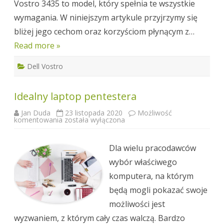
Vostro 3435 to model, który spełnia te wszystkie
wymagania. W niniejszym artykule przyjrzymy się
bliżej jego cechom oraz korzyściom płynącym z…
Read more »
Dell Vostro
Idealny laptop pentestera
Jan Duda
23 listopada 2020
Możliwość
Idealny
komentowania
została wyłączona
laptop
pentestera
Dla wielu pracodawców
wybór właściwego
komputera, na którym
będą mogli pokazać swoje
możliwości jest
wyzwaniem, z którym cały czas walczą. Bardzo