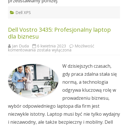
przedstawiamy poniżej.
Dell XPS
Dell Vostro 3435: Profesjonalny laptop
dla biznesu
Jan Duda
6 kwietnia 2023
Możliwość
Dell
komentowania
została wyłączona
Vostro
3435:
Profesjonalny
laptop
W dzisiejszych czasach,
dla
biznesu
gdy praca zdalna stała się
normą, a technologia
odgrywa kluczową rolę w
prowadzeniu biznesu,
wybór odpowiedniego laptopa dla firm jest
niezwykle istotny. Laptop musi być nie tylko wydajny
i niezawodny, ale także bezpieczny i mobilny. Dell