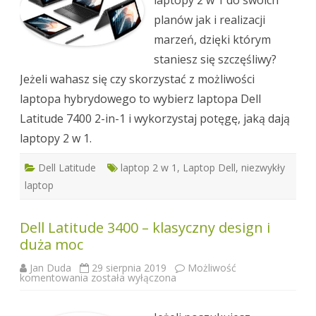
planów jak i realizacji
marzeń, dzięki którym
staniesz się szczęśliwy?
Jeżeli wahasz się czy skorzystać z możliwości
laptopa hybrydowego to wybierz laptopa Dell
Latitude 7400 2-in-1 i wykorzystaj potęgę, jaką dają
laptopy 2 w 1.
Dell Latitude
laptop 2 w 1
,
Laptop Dell
,
niezwykły
laptop
Dell Latitude 3400 – klasyczny design i
duża moc
Jan Duda
29 sierpnia 2019
Możliwość
Dell
komentowania
została wyłączona
Latitude
3400
–