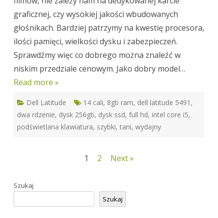
filmów, nie zależy nam na dedykowanej karcie
graficznej, czy wysokiej jakości wbudowanych
głośnikach. Bardziej patrzymy na kwestię procesora,
ilości pamięci, wielkości dysku i zabezpieczeń.
Sprawdźmy więc co dobrego można znaleźć w
niskim przedziale cenowym. Jako dobry model…
Read more »
Dell Latitude
14 cali
,
8gb ram
,
dell latitude 5491
,
dwa rdzenie
,
dysk 256gb
,
dysk ssd
,
full hd
,
intel core i5
,
podświetlana klawiatura
,
szybki
,
tani
,
wydajny
Stronicowanie
1
2
Next »
wpisów
Szukaj
Szukaj