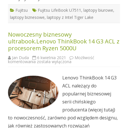
Fujitsu
Fujitsu LifeBook U7511
,
laptopy biurowe
,
laptopy biznesowe
,
laptopy z Intel Tiger Lake
Nowoczesny biznesowy
ultrabook.Lenovo ThinkBook 14 G3 ACL z
procesorem Ryzen 5000U
Jan Duda
6 kwietnia 2021
Możliwość
Nowoczesny
komentowania
została wyłączona
biznesowy
ultrabook.Lenovo
ThinkBook
14
Lenovo ThinkBook 14 G3
G3
ACL
ACL należący do
z
procesorem
popularnej biznesowej
Ryzen
5000U
serii chińskiego
producenta (więcej tutaj)
to nowoczesność, zarówno pod względem designu,
jak również zastosowanych rozwiązań