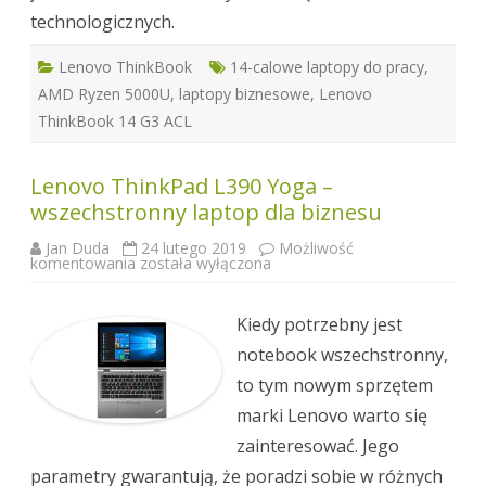
technologicznych.
Lenovo ThinkBook
14-calowe laptopy do pracy
,
AMD Ryzen 5000U
,
laptopy biznesowe
,
Lenovo
ThinkBook 14 G3 ACL
Lenovo ThinkPad L390 Yoga –
wszechstronny laptop dla biznesu
Jan Duda
24 lutego 2019
Możliwość
Lenovo
komentowania
została wyłączona
ThinkPad
L390
Yoga
–
Kiedy potrzebny jest
wszechstronny
laptop
notebook wszechstronny,
dla
biznesu
to tym nowym sprzętem
marki Lenovo warto się
zainteresować. Jego
parametry gwarantują, że poradzi sobie w różnych