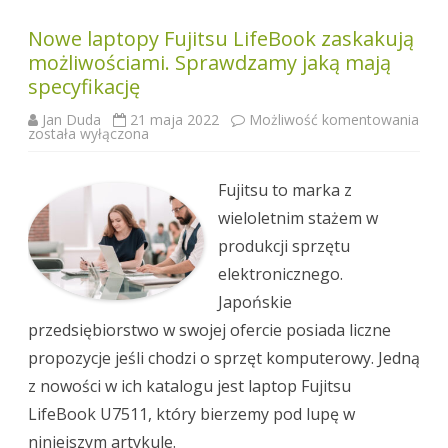
Nowe laptopy Fujitsu LifeBook zaskakują
możliwościami. Sprawdzamy jaką mają
specyfikację
Jan Duda
21 maja 2022
Możliwość komentowania
Nowe
została wyłączona
laptopy
Fujitsu
LifeBook
zaskakują
Fujitsu to marka z
możliwościami.
Sprawdzamy
wieloletnim stażem w
jaką
mają
produkcji sprzętu
specyfikację
elektronicznego.
Japońskie
przedsiębiorstwo w swojej ofercie posiada liczne
propozycje jeśli chodzi o sprzęt komputerowy. Jedną
z nowości w ich katalogu jest laptop Fujitsu
LifeBook U7511, który bierzemy pod lupę w
niniejszym artykule.