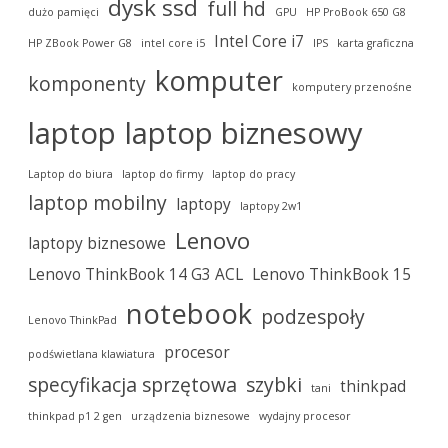
dysk ssd
full hd
dużo pamięci
GPU
HP ProBook 650 G8
Intel Core i7
HP ZBook Power G8
intel core i5
IPS
karta graficzna
komputer
komponenty
komputery przenośne
laptop
laptop biznesowy
Laptop do biura
laptop do firmy
laptop do pracy
laptop mobilny
laptopy
laptopy 2w1
Lenovo
laptopy biznesowe
Lenovo ThinkBook 14 G3 ACL
Lenovo ThinkBook 15
notebook
podzespoły
Lenovo ThinkPad
procesor
podświetlana klawiatura
specyfikacja sprzętowa
szybki
thinkpad
tani
thinkpad p1 2 gen
urządzenia biznesowe
wydajny procesor