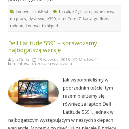
Lenovo ThinkPad
15 cali
,
32 gb ram
,
biznesowy
,
do pracy
,
dysk ssd
,
e390
,
Intel Core i7
,
karta graficzna
radeon
,
Lenovo
,
thinkpad
Dell Latitude 5591 – sprawdzamy
najbogatszą wersję
Jan Duda
23 września 2018
Możliwość
Dell
komentowania
została wyłączona
Latitude
5591
–
sprawdzamy
Jak wspomnieliśmy w
najbogatszą
wersję
poprzednim teście, tym
razem bierzemy się
również za laptop Dell
Latitude 5591, jednak w
najbogatszym występującym w naszych sklepach
wariancie. Możemy go mieć już za niecałe 8 tysięcy