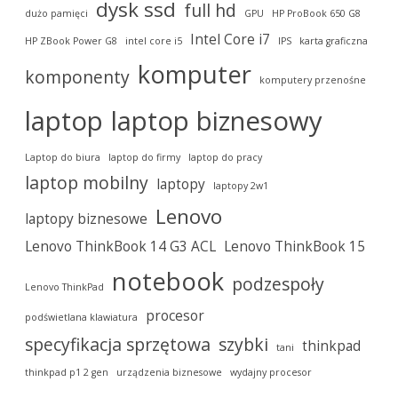
dysk ssd
full hd
dużo pamięci
GPU
HP ProBook 650 G8
Intel Core i7
HP ZBook Power G8
intel core i5
IPS
karta graficzna
komputer
komponenty
komputery przenośne
laptop
laptop biznesowy
Laptop do biura
laptop do firmy
laptop do pracy
laptop mobilny
laptopy
laptopy 2w1
Lenovo
laptopy biznesowe
Lenovo ThinkBook 14 G3 ACL
Lenovo ThinkBook 15
notebook
podzespoły
Lenovo ThinkPad
procesor
podświetlana klawiatura
specyfikacja sprzętowa
szybki
thinkpad
tani
thinkpad p1 2 gen
urządzenia biznesowe
wydajny procesor