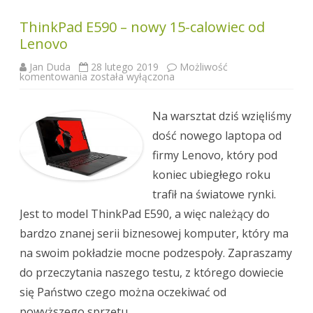
ThinkPad E590 – nowy 15-calowiec od
Lenovo
Jan Duda
28 lutego 2019
Możliwość
ThinkPad
komentowania
została wyłączona
E590
–
nowy
15-
Na warsztat dziś wzięliśmy
calowiec
od
dość nowego laptopa od
Lenovo
firmy Lenovo, który pod
koniec ubiegłego roku
trafił na światowe rynki.
Jest to model ThinkPad E590, a więc należący do
bardzo znanej serii biznesowej komputer, który ma
na swoim pokładzie mocne podzespoły. Zapraszamy
do przeczytania naszego testu, z którego dowiecie
się Państwo czego można oczekiwać od
powyższego sprzętu.