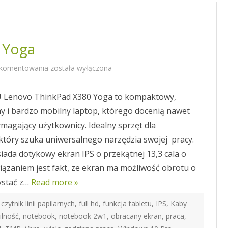
 Yoga
Laptop
 komentowania
została wyłączona
ThinkPad
X380
Yoga
Lenovo ThinkPad X380 Yoga to kompaktowy,
 i bardzo mobilny laptop, którego docenią nawet
ymagający użytkownicy. Idealny sprzęt dla
który szuka uniwersalnego narzędzia swojej pracy.
iada dotykowy ekran IPS o przekątnej 13,3 cala o
iązaniem jest fakt, ze ekran ma możliwość obrotu o
ystać z…
Read more »
,
czytnik linii papilarnych
,
full hd
,
funkcja tabletu
,
IPS
,
Kaby
lność
,
notebook
,
notebook 2w1
,
obracany ekran
,
praca
,