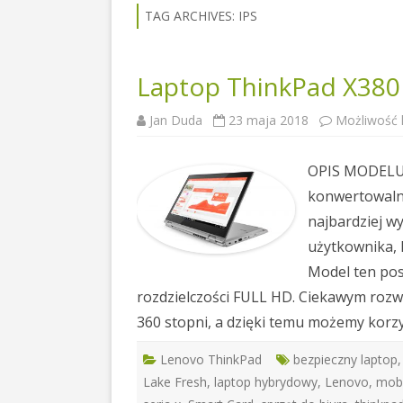
TAG ARCHIVES:
IPS
Laptop ThinkPad X380
Jan Duda
23 maja 2018
Możliwość
OPIS MODELU 
konwertowalny
najbardziej w
użytkownika, 
Model ten pos
rozdzielczości FULL HD. Ciekawym rozw
360 stopni, a dzięki temu możemy korz
Lenovo ThinkPad
bezpieczny laptop
Lake Fresh
,
laptop hybrydowy
,
Lenovo
,
mobi