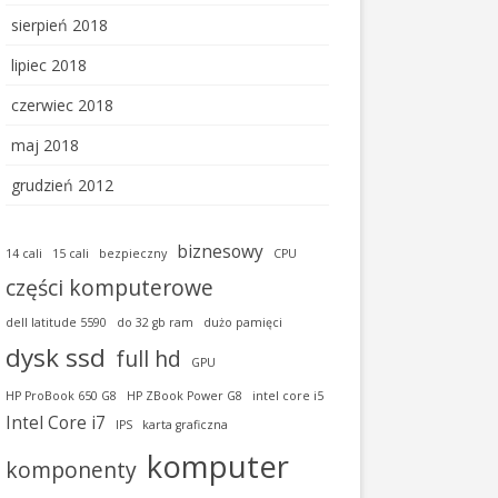
sierpień 2018
lipiec 2018
czerwiec 2018
maj 2018
grudzień 2012
biznesowy
14 cali
15 cali
bezpieczny
CPU
części komputerowe
dell latitude 5590
do 32 gb ram
dużo pamięci
dysk ssd
full hd
GPU
HP ProBook 650 G8
HP ZBook Power G8
intel core i5
Intel Core i7
IPS
karta graficzna
komputer
komponenty