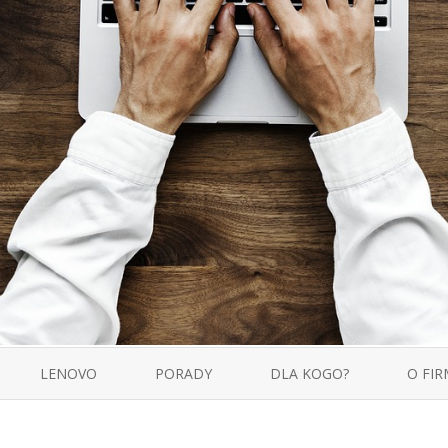
Skip
to
LENOVO
PORADY
DLA KOGO?
O FIR
content