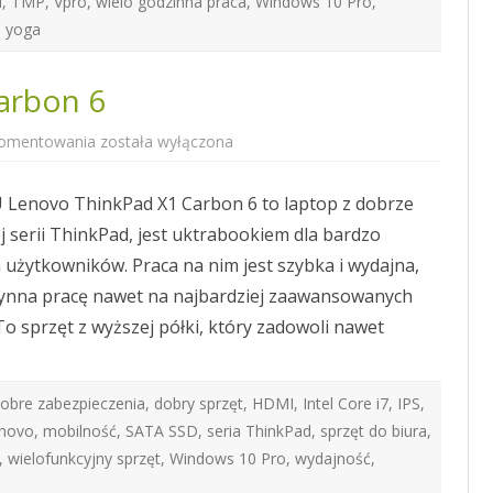
d
,
TMP
,
Vpro
,
wielo godzinna praca
,
Windows 10 Pro
,
,
yoga
arbon 6
Lenovo
komentowania
została wyłączona
ThinkPad
X1
Carbon
Lenovo ThinkPad X1 Carbon 6 to laptop z dobrze
6
j serii ThinkPad, jest uktrabookiem dla bardzo
użytkowników. Praca na nim jest szybka i wydajna,
ynna pracę nawet na najbardziej zaawansowanych
o sprzęt z wyższej półki, który zadowoli nawet
.
obre zabezpieczenia
,
dobry sprzęt
,
HDMI
,
Intel Core i7
,
IPS
,
novo
,
mobilność
,
SATA SSD
,
seria ThinkPad
,
sprzęt do biura
,
,
wielofunkcyjny sprzęt
,
Windows 10 Pro
,
wydajność
,