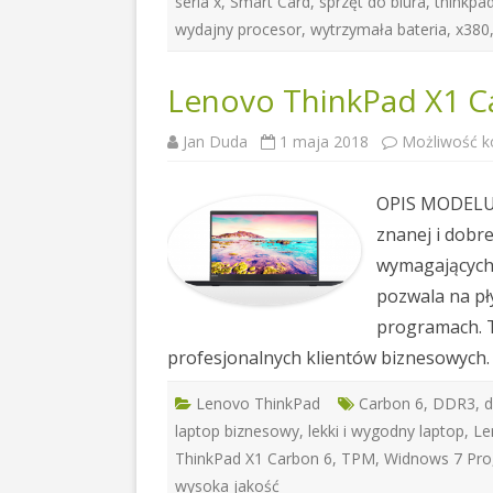
seria x
,
Smart Card
,
sprzęt do biura
,
thinkpa
wydajny procesor
,
wytrzymała bateria
,
x380
Lenovo ThinkPad X1 C
Jan Duda
1 maja 2018
Możliwość 
OPIS MODELU 
znanej i dobre
wymagających 
pozwala na pł
programach. T
profesjonalnych klientów biznesowych
Lenovo ThinkPad
Carbon 6
,
DDR3
,
d
laptop biznesowy
,
lekki i wygodny laptop
,
Le
ThinkPad X1 Carbon 6
,
TPM
,
Widnows 7 Pro
wysoka jakość