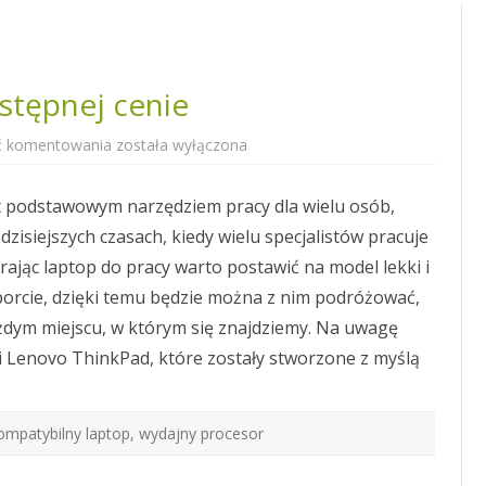
stępnej cenie
Wydajny
ć komentowania
została wyłączona
laptop
w
przystępnej
 podstawowym narzędziem pracy dla wielu osób,
cenie
dzisiejszych czasach, kiedy wielu specjalistów pracuje
rając laptop do pracy warto postawić na model lekki i
porcie, dzięki temu będzie można z nim podróżować,
żdym miejscu, w którym się znajdziemy. Na uwagę
i Lenovo ThinkPad, które zostały stworzone z myślą
ompatybilny laptop
,
wydajny procesor