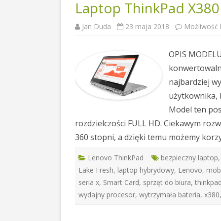
Laptop ThinkPad X380
Jan Duda
23 maja 2018
Możliwość
OPIS MODELU 
konwertowalny
najbardziej w
użytkownika, 
Model ten pos
rozdzielczości FULL HD. Ciekawym rozw
360 stopni, a dzięki temu możemy korz
Lenovo ThinkPad
bezpieczny laptop
Lake Fresh
,
laptop hybrydowy
,
Lenovo
,
mobi
seria x
,
Smart Card
,
sprzęt do biura
,
thinkpa
wydajny procesor
,
wytrzymała bateria
,
x380