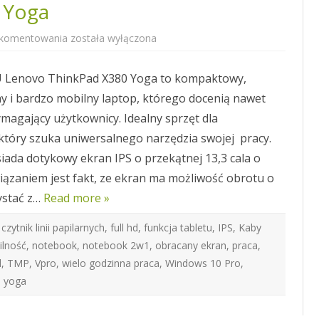
 Yoga
Laptop
 komentowania
została wyłączona
ThinkPad
X380
Yoga
Lenovo ThinkPad X380 Yoga to kompaktowy,
 i bardzo mobilny laptop, którego docenią nawet
ymagający użytkownicy. Idealny sprzęt dla
który szuka uniwersalnego narzędzia swojej pracy.
iada dotykowy ekran IPS o przekątnej 13,3 cala o
iązaniem jest fakt, ze ekran ma możliwość obrotu o
ystać z…
Read more »
,
czytnik linii papilarnych
,
full hd
,
funkcja tabletu
,
IPS
,
Kaby
lność
,
notebook
,
notebook 2w1
,
obracany ekran
,
praca
,
d
,
TMP
,
Vpro
,
wielo godzinna praca
,
Windows 10 Pro
,
,
yoga