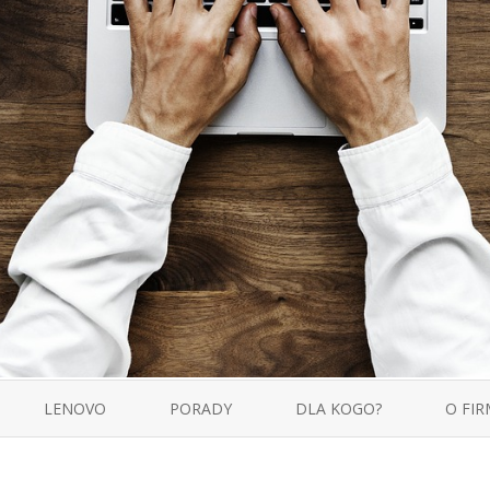
Skip
to
LENOVO
PORADY
DLA KOGO?
O FIR
content