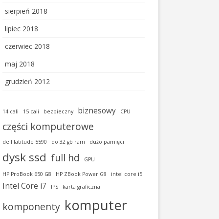
sierpień 2018
lipiec 2018
czerwiec 2018
maj 2018
grudzień 2012
biznesowy
14 cali
15 cali
bezpieczny
CPU
części komputerowe
dell latitude 5590
do 32 gb ram
dużo pamięci
dysk ssd
full hd
GPU
HP ProBook 650 G8
HP ZBook Power G8
intel core i5
Intel Core i7
IPS
karta graficzna
komputer
komponenty