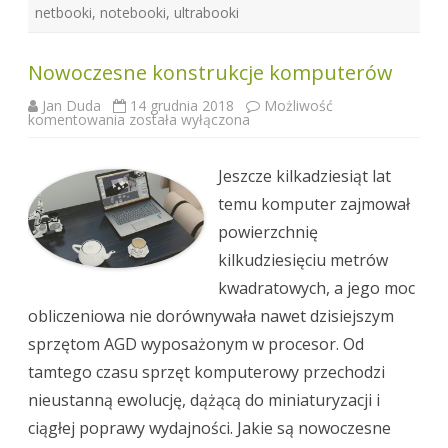
netbooki
,
notebooki
,
ultrabooki
Nowoczesne konstrukcje komputerów
Jan Duda
14 grudnia 2018
Możliwość
Nowoczesne
komentowania
została wyłączona
konstrukcje
komputerów
Jeszcze kilkadziesiąt lat
temu komputer zajmował
powierzchnię
kilkudziesięciu metrów
kwadratowych, a jego moc
obliczeniowa nie dorównywała nawet dzisiejszym
sprzętom AGD wyposażonym w procesor. Od
tamtego czasu sprzęt komputerowy przechodzi
nieustanną ewolucję, dążącą do miniaturyzacji i
ciągłej poprawy wydajności. Jakie są nowoczesne