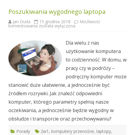
Poszukiwania wygodnego laptopa
Jan Duda
15 grudnia 2018
Możliwość
Poszukiwania
komentowania
została wyłączona
wygodnego
laptopa
Dla wielu z nas
użytkowanie komputera
to codzienność. W domu, w
pracy czy w podróży –
podręczny komputer może
stanowić duże ułatwienie, a jednocześnie być
źródłem rozrywki. Jak znaleźć odpowiedni
komputer, którego parametry spełnią nasze
oczekiwania, a jednocześnie będzie wygodny w
obsłudze i transporcie oraz przechowywaniu?
Porady
2w1
,
komputery przenośne
,
laptopy
,