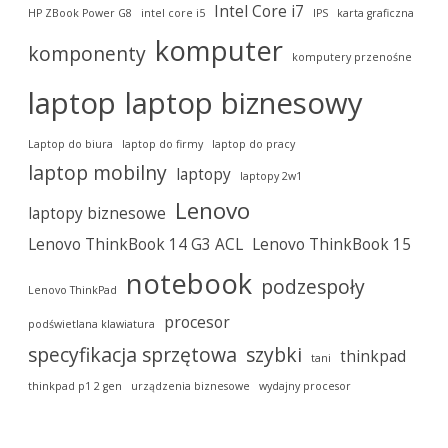
Intel Core i7
HP ZBook Power G8
intel core i5
IPS
karta graficzna
komputer
komponenty
komputery przenośne
laptop
laptop biznesowy
Laptop do biura
laptop do firmy
laptop do pracy
laptop mobilny
laptopy
laptopy 2w1
Lenovo
laptopy biznesowe
Lenovo ThinkBook 14 G3 ACL
Lenovo ThinkBook 15
notebook
podzespoły
Lenovo ThinkPad
procesor
podświetlana klawiatura
specyfikacja sprzętowa
szybki
thinkpad
tani
thinkpad p1 2 gen
urządzenia biznesowe
wydajny procesor