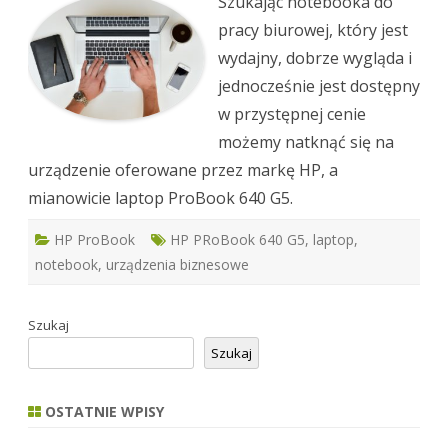
Szukając notebooka do
wyda
i
pracy biurowej, który jest
wygo
podc
wydajny, dobrze wygląda i
prac
jednocześnie jest dostępny
w przystępnej cenie
możemy natknąć się na
urządzenie oferowane przez markę HP, a
mianowicie laptop ProBook 640 G5.
HP ProBook
HP PRoBook 640 G5
,
laptop
,
notebook
,
urządzenia biznesowe
Szukaj
Szukaj
OSTATNIE WPISY