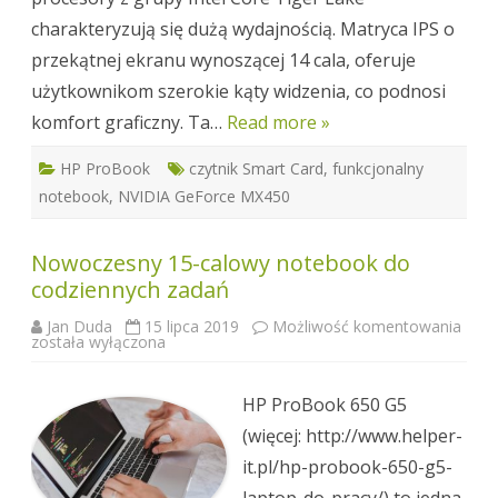
charakteryzują się dużą wydajnością. Matryca IPS o
przekątnej ekranu wynoszącej 14 cala, oferuje
użytkownikom szerokie kąty widzenia, co podnosi
komfort graficzny. Ta…
Read more »
HP ProBook
czytnik Smart Card
,
funkcjonalny
notebook
,
NVIDIA GeForce MX450
Nowoczesny 15-calowy notebook do
codziennych zadań
Nowo
Jan Duda
15 lipca 2019
Możliwość komentowania
15-
została wyłączona
calo
note
do
HP ProBook 650 G5
codz
zada
(więcej: http://www.helper-
it.pl/hp-probook-650-g5-
laptop-do-pracy/) to jedna