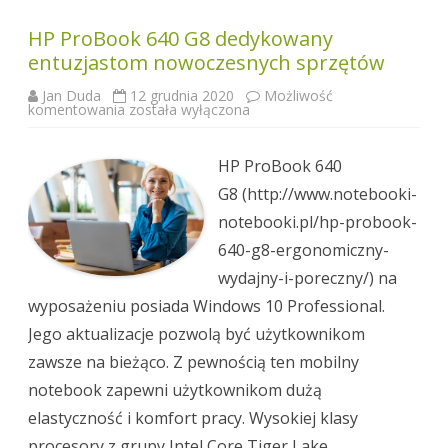
HP ProBook 640 G8 dedykowany
entuzjastom nowoczesnych sprzętów
Jan Duda
12 grudnia 2020
Możliwość
HP
komentowania
została wyłączona
ProBook
640
G8
dedykowany
HP ProBook 640
entuzjastom
nowoczesnych
G8 (http://www.notebooki-
sprzętów
notebooki.pl/hp-probook-
640-g8-ergonomiczny-
wydajny-i-poreczny/) na
wyposażeniu posiada Windows 10 Professional.
Jego aktualizacje pozwolą być użytkownikom
zawsze na bieżąco. Z pewnością ten mobilny
notebook zapewni użytkownikom dużą
elastyczność i komfort pracy. Wysokiej klasy
procesory z grupy Intel Core Tiger Lake