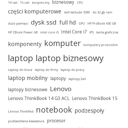
biznesowy
14 cali
15 cali
bezpieczny
CPU
części komputerowe
dell latitude 5590
do 32 gb ram
dysk ssd
full hd
dużo pamięci
GPU
HP ProBook 650 G8
Intel Core i7
HP ZBook Power G8
intel core i5
IPS
karta graficzna
komputer
komponenty
komputery przenośne
laptop
laptop biznesowy
Laptop do biura
laptop do firmy
laptop do pracy
laptop mobilny
laptopy
laptopy 2w1
Lenovo
laptopy biznesowe
Lenovo ThinkBook 14 G3 ACL
Lenovo ThinkBook 15
notebook
podzespoły
Lenovo ThinkPad
procesor
podświetlana klawiatura