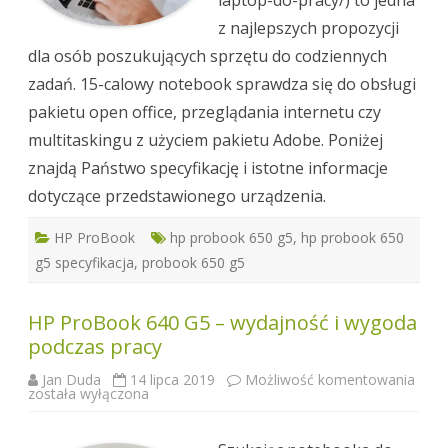
z najlepszych propozycji
dla osób poszukujących sprzętu do codziennych
zadań. 15-calowy notebook sprawdza się do obsługi
pakietu open office, przeglądania internetu czy
multitaskingu z użyciem pakietu Adobe. Poniżej
znajdą Państwo specyfikację i istotne informacje
dotyczące przedstawionego urządzenia.
HP ProBook
hp probook 650 g5
,
hp probook 650
g5 specyfikacja
,
probook 650 g5
HP ProBook 640 G5 – wydajność i wygoda
podczas pracy
HP
Jan Duda
14 lipca 2019
Możliwość komentowania
ProB
została wyłączona
640
G5
–