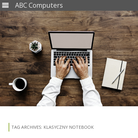
ABC Computers
Skip
to
content
TAG ARCHIVES:
KLASYCZNY NOTEBOOK