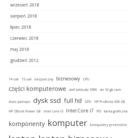
wrzesień 2018
sierpień 2018
lipiec 2018
czerwiec 2018
maj 2018
grudzień 2012
biznesowy
14 cali
15 cali
bezpieczny
CPU
części komputerowe
dell latitude 5590
do 32 gb ram
dysk ssd
full hd
dużo pamięci
GPU
HP ProBook 650 G8
Intel Core i7
HP ZBook Power G8
intel core i5
IPS
karta graficzna
komputer
komponenty
komputery przenośne