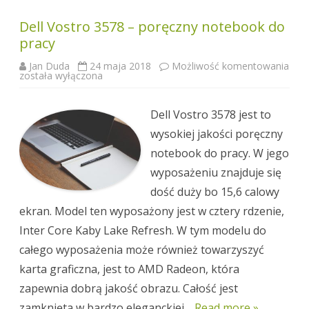
Dell Vostro 3578 – poręczny notebook do
pracy
Jan Duda
24 maja 2018
Możliwość komentowania
Dell
została wyłączona
Vostro
3578
–
poręczny
Dell Vostro 3578 jest to
notebook
do
wysokiej jakości poręczny
pracy
notebook do pracy. W jego
wyposażeniu znajduje się
dość duży bo 15,6 calowy
ekran. Model ten wyposażony jest w cztery rdzenie,
Inter Core Kaby Lake Refresh. W tym modelu do
całego wyposażenia może również towarzyszyć
karta graficzna, jest to AMD Radeon, która
zapewnia dobrą jakość obrazu. Całość jest
zamknięta w bardzo eleganckiej…
Read more »