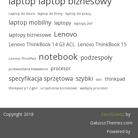
laptop
laptop biznesowy
Laptop do biura
laptop do firmy
laptop do pracy
laptop mobilny
laptopy
laptopy 2w1
Lenovo
laptopy biznesowe
Lenovo ThinkBook 14 G3 ACL
Lenovo ThinkBook 15
notebook
podzespoły
Lenovo ThinkPad
procesor
podświetlana klawiatura
specyfikacja sprzętowa
szybki
thinkpad
tani
thinkpad p1 2 gen
urządzenia biznesowe
wydajny procesor
Copyright 2018
ZeroGravity
by
GalussoThemes.com
Powered by