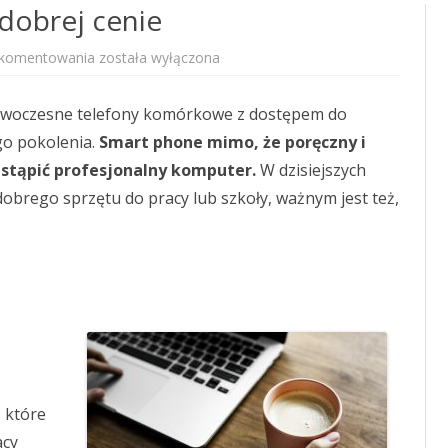
dobrej cenie
Poręczny
 komentowania
została wyłączona
komputer
w
dobrej
owoczesne telefony komórkowe z dostępem do
cenie
ego pokolenia.
Smart phone mimo, że poręczny i
stąpić profesjonalny komputer.
W dzisiejszych
obrego sprzętu do pracy lub szkoły, ważnym jest też,
 które
acy