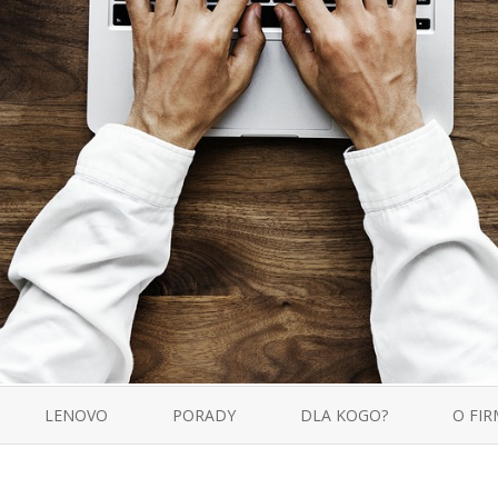
Skip
to
LENOVO
PORADY
DLA KOGO?
O FIR
content