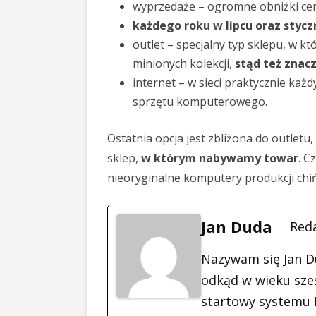
wyprzedaże – ogromne obniżki ce
każdego roku w lipcu oraz stycz
outlet – specjalny typ sklepu, w 
minionych kolekcji,
stąd też znacz
internet – w sieci praktycznie każ
sprzętu komputerowego.
Ostatnia opcja jest zbliżona do outletu
sklep,
w którym nabywamy towar
. C
nieoryginalne komputery produkcji chiń
Jan Duda
Red
Nazywam się Jan D
odkąd w wieku sześ
startowy systemu M