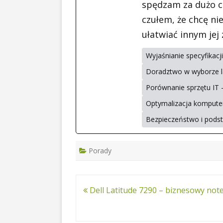
spędzam za dużo cz
czułem, że chcę nie
ułatwiać innym jej
Wyjaśnianie specyfikac
Doradztwo w wyborze l
Porównanie sprzętu IT 
Optymalizacja komputer
Bezpieczeństwo i pod
Porady
Nawigacja
Dell Latitude 7290 – biznesowy no
wpisu