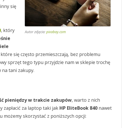
inny się
0
, który
Autor zdjęcia:
pixabay.com
eśnie
iele
b, które się często przemieszczają, bez problemu
nowy sprzęt tego typu przyjdzie nam w sklepie trochę
w na tani zakupy.
ć pieniędzy w trakcie zakupów
, warto z nich
zapłacić za laptop taki jak
HP EliteBook 840
nawet
elu możemy skorzystać z poniższych opcji: