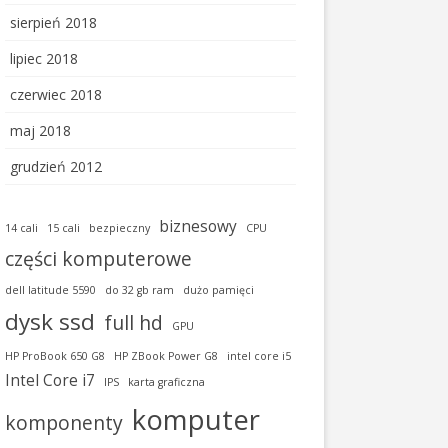
sierpień 2018
lipiec 2018
czerwiec 2018
maj 2018
grudzień 2012
biznesowy
14 cali
15 cali
bezpieczny
CPU
części komputerowe
dell latitude 5590
do 32 gb ram
dużo pamięci
dysk ssd
full hd
GPU
HP ProBook 650 G8
HP ZBook Power G8
intel core i5
Intel Core i7
IPS
karta graficzna
komputer
komponenty