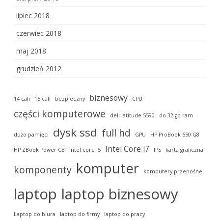
lipiec 2018
czerwiec 2018
maj 2018
grudzień 2012
biznesowy
14 cali
15 cali
bezpieczny
CPU
części komputerowe
dell latitude 5590
do 32 gb ram
dysk ssd
full hd
dużo pamięci
GPU
HP ProBook 650 G8
Intel Core i7
HP ZBook Power G8
intel core i5
IPS
karta graficzna
komputer
komponenty
komputery przenośne
laptop
laptop biznesowy
Laptop do biura
laptop do firmy
laptop do pracy