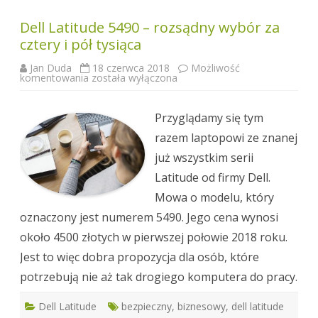
Dell Latitude 5490 – rozsądny wybór za
cztery i pół tysiąca
Jan Duda
18 czerwca 2018
Możliwość
Dell
komentowania
została wyłączona
Latitude
5490
–
rozsądny
Przyglądamy się tym
wybór
za
razem laptopowi ze znanej
cztery
i
już wszystkim serii
pół
tysiąca
Latitude od firmy Dell.
Mowa o modelu, który
oznaczony jest numerem 5490. Jego cena wynosi
około 4500 złotych w pierwszej połowie 2018 roku.
Jest to więc dobra propozycja dla osób, które
potrzebują nie aż tak drogiego komputera do pracy.
Dell Latitude
bezpieczny
,
biznesowy
,
dell latitude