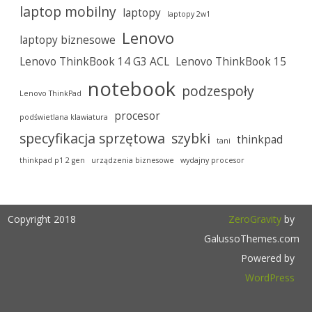
laptop mobilny
laptopy
laptopy 2w1
Lenovo
laptopy biznesowe
Lenovo ThinkBook 14 G3 ACL
Lenovo ThinkBook 15
notebook
podzespoły
Lenovo ThinkPad
procesor
podświetlana klawiatura
specyfikacja sprzętowa
szybki
thinkpad
tani
thinkpad p1 2 gen
urządzenia biznesowe
wydajny procesor
Copyright 2018
ZeroGravity
by
GalussoThemes.com
Powered by
WordPress