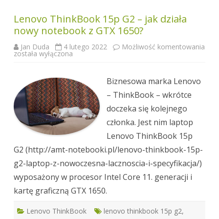
Lenovo ThinkBook 15p G2 – jak działa
nowy notebook z GTX 1650?
Jan Duda
4 lutego 2022
Możliwość komentowania
Lenovo
została wyłączona
ThinkBook
15p
G2
–
Biznesowa marka Lenovo
jak
działa
– ThinkBook – wkrótce
nowy
notebook
doczeka się kolejnego
z
GTX
członka. Jest nim laptop
1650?
Lenovo ThinkBook 15p
G2 (http://amt-notebooki.pl/lenovo-thinkbook-15p-
g2-laptop-z-nowoczesna-lacznoscia-i-specyfikacja/)
wyposażony w procesor Intel Core 11. generacji i
kartę graficzną GTX 1650.
Lenovo ThinkBook
lenovo thinkbook 15p g2
,