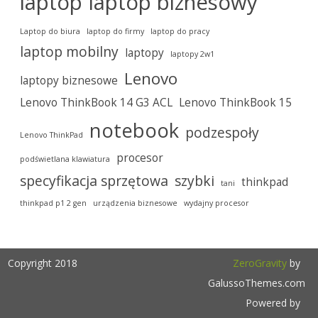
laptop
laptop biznesowy
Laptop do biura
laptop do firmy
laptop do pracy
laptop mobilny
laptopy
laptopy 2w1
Lenovo
laptopy biznesowe
Lenovo ThinkBook 14 G3 ACL
Lenovo ThinkBook 15
notebook
podzespoły
Lenovo ThinkPad
procesor
podświetlana klawiatura
specyfikacja sprzętowa
szybki
thinkpad
tani
thinkpad p1 2 gen
urządzenia biznesowe
wydajny procesor
Copyright 2018
ZeroGravity
by
GalussoThemes.com
Powered by