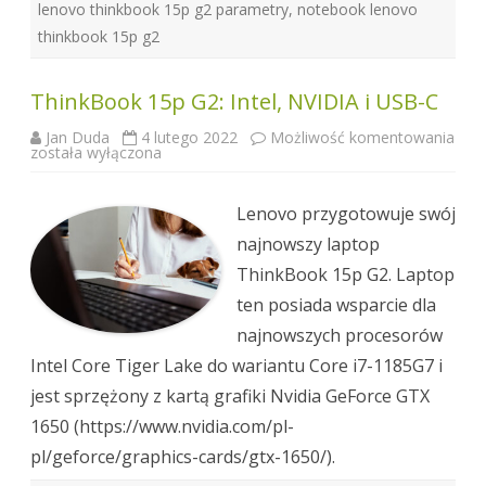
lenovo thinkbook 15p g2 parametry
,
notebook lenovo
thinkbook 15p g2
ThinkBook 15p G2: Intel, NVIDIA i USB-C
Jan Duda
4 lutego 2022
Możliwość komentowania
ThinkBook
została wyłączona
15p
G2:
Intel,
NVIDIA
Lenovo przygotowuje swój
i
USB-
najnowszy laptop
C
ThinkBook 15p G2. Laptop
ten posiada wsparcie dla
najnowszych procesorów
Intel Core Tiger Lake do wariantu Core i7-1185G7 i
jest sprzężony z kartą grafiki Nvidia GeForce GTX
1650 (https://www.nvidia.com/pl-
pl/geforce/graphics-cards/gtx-1650/).