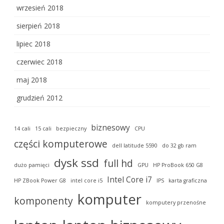
wrzesień 2018
sierpień 2018
lipiec 2018
czerwiec 2018
maj 2018
grudzień 2012
biznesowy
14 cali
15 cali
bezpieczny
CPU
części komputerowe
dell latitude 5590
do 32 gb ram
dysk ssd
full hd
dużo pamięci
GPU
HP ProBook 650 G8
Intel Core i7
HP ZBook Power G8
intel core i5
IPS
karta graficzna
komputer
komponenty
komputery przenośne