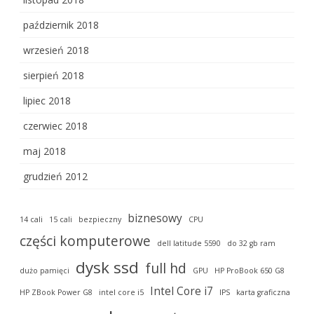
październik 2018
wrzesień 2018
sierpień 2018
lipiec 2018
czerwiec 2018
maj 2018
grudzień 2012
biznesowy
14 cali
15 cali
bezpieczny
CPU
części komputerowe
dell latitude 5590
do 32 gb ram
dysk ssd
full hd
dużo pamięci
GPU
HP ProBook 650 G8
Intel Core i7
HP ZBook Power G8
intel core i5
IPS
karta graficzna