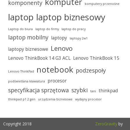
komputer
komponenty
komputery przenośne
laptop
laptop biznesowy
Laptop do biura
laptop do firmy
laptop do pracy
laptop mobilny
laptopy
laptopy 2w1
Lenovo
laptopy biznesowe
Lenovo ThinkBook 14 G3 ACL
Lenovo ThinkBook 15
notebook
podzespoły
Lenovo ThinkPad
procesor
podświetlana klawiatura
specyfikacja sprzętowa
szybki
thinkpad
tani
thinkpad p1 2 gen
urządzenia biznesowe
wydajny procesor
Copyright 2018
ZeroGravity
by