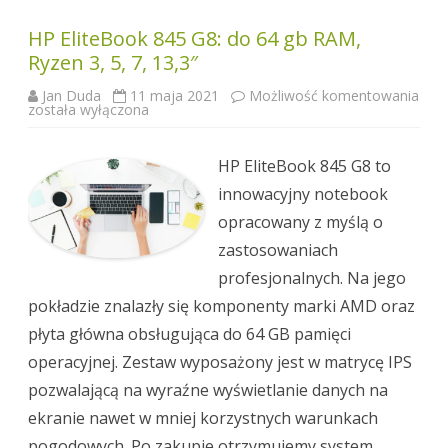
HP EliteBook 845 G8: do 64 gb RAM,
Ryzen 3, 5, 7, 13,3″
Jan Duda
11 maja 2021
Możliwość komentowania
HP
została wyłączona
EliteBook
845
G8:
do
HP EliteBook 845 G8 to
64
gb
innowacyjny notebook
RAM,
Ryzen
opracowany z myślą o
3,
5,
zastosowaniach
7,
13,3″
profesjonalnych. Na jego
pokładzie znalazły się komponenty marki AMD oraz
płyta główna obsługująca do 64 GB pamięci
operacyjnej. Zestaw wyposażony jest w matrycę IPS
pozwalającą na wyraźne wyświetlanie danych na
ekranie nawet w mniej korzystnych warunkach
pogodowych. Po zakupie otrzymujemy system