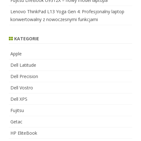
Fujitsu LifeBook U9312X – nowy model laptopa
Lenovo ThinkPad L13 Yoga Gen 4: Profesjonalny laptop
konwertowalny z nowoczesnymi funkcjami
KATEGORIE
Apple
Dell Latitude
Dell Precision
Dell Vostro
Dell XPS
Fujitsu
Getac
HP EliteBook