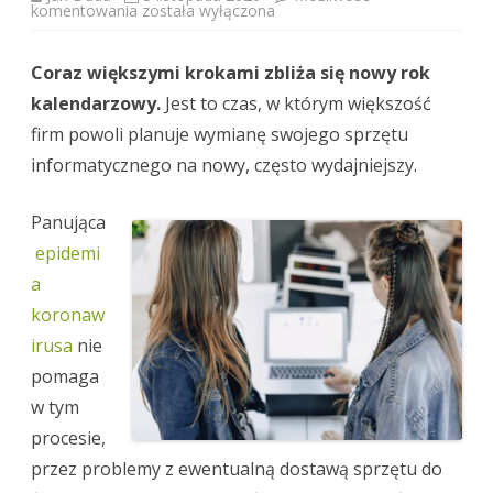
Wymiana
komentowania
została wyłączona
sprzętu
IT
dla
Coraz większymi krokami zbliża się nowy rok
dyrektorów
kalendarzowy.
Jest to czas, w którym większość
firm powoli planuje wymianę swojego sprzętu
informatycznego na nowy, często wydajniejszy.
Panująca
epidemi
a
koronaw
irusa
nie
pomaga
w tym
procesie,
przez problemy z ewentualną dostawą sprzętu do