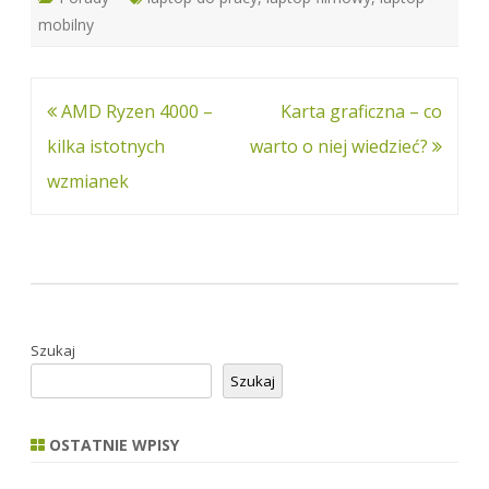
mobilny
Nawigacja
AMD Ryzen 4000 –
Karta graficzna – co
wpisu
kilka istotnych
warto o niej wiedzieć?
wzmianek
Szukaj
Szukaj
OSTATNIE WPISY