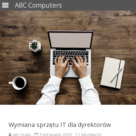
ABC Computers
Skip
to
content
Wymiana sprzętu IT dla dyrektorów
Jan Duda
3 listopada 2020
Możliwość