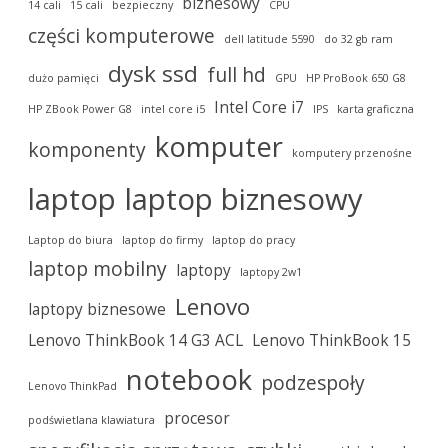
biznesowy
14 cali
15 cali
bezpieczny
CPU
części komputerowe
dell latitude 5590
do 32 gb ram
dysk ssd
full hd
dużo pamięci
GPU
HP ProBook 650 G8
Intel Core i7
HP ZBook Power G8
intel core i5
IPS
karta graficzna
komputer
komponenty
komputery przenośne
laptop
laptop biznesowy
Laptop do biura
laptop do firmy
laptop do pracy
laptop mobilny
laptopy
laptopy 2w1
Lenovo
laptopy biznesowe
Lenovo ThinkBook 14 G3 ACL
Lenovo ThinkBook 15
notebook
podzespoły
Lenovo ThinkPad
procesor
podświetlana klawiatura