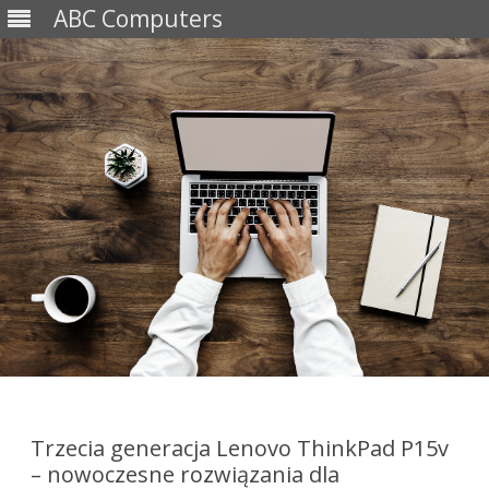
ABC Computers
Skip
to
content
Trzecia generacja Lenovo ThinkPad P15v
– nowoczesne rozwiązania dla