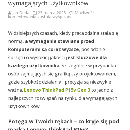
wymagających użytkowników
Jan Duda
23 marca 2023
Możliwość
Trzecia
komentowania
została wyłączona
generacja
Lenovo
ThinkPad
W dzisiejszych czasach, kiedy praca zdalna stała się
P15v
–
normą,
a wymagania stawiane przed
nowoczesne
rozwiązania
komputerami są coraz wyższe
dla
, posiadanie
wymagających
sprzętu o wysokiej jakości
użytkowników
jest kluczowe dla
każdego użytkownika
. Szczególnie w przypadku
osób zajmujących się grafiką czy projektowaniem,
gdzie szybkość działania i precyzja są niezwykle
ważne.
Lenovo ThinkPad P15v Gen 3
to jedno z
najlepszych rozwiązań na rynku dla wymagających
użytkowników.
Potęga w Twoich rękach – co kryje się pod
maską Lenovo ThinkPad P15v?