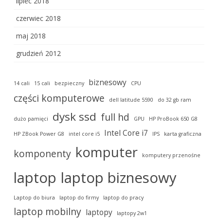
lipiec 2018
czerwiec 2018
maj 2018
grudzień 2012
biznesowy
14 cali
15 cali
bezpieczny
CPU
części komputerowe
dell latitude 5590
do 32 gb ram
dysk ssd
full hd
dużo pamięci
GPU
HP ProBook 650 G8
Intel Core i7
HP ZBook Power G8
intel core i5
IPS
karta graficzna
komputer
komponenty
komputery przenośne
laptop
laptop biznesowy
Laptop do biura
laptop do firmy
laptop do pracy
laptop mobilny
laptopy
laptopy 2w1