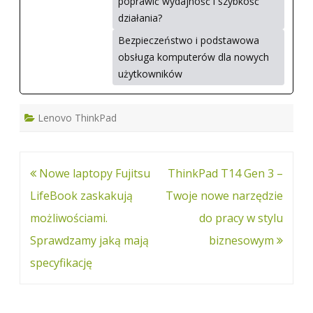
poprawić wydajność i szybkość
działania?
Bezpieczeństwo i podstawowa
obsługa komputerów dla nowych
użytkowników
Lenovo ThinkPad
Nawigacja
Nowe laptopy Fujitsu
ThinkPad T14 Gen 3 –
wpisu
LifeBook zaskakują
Twoje nowe narzędzie
możliwościami.
do pracy w stylu
Sprawdzamy jaką mają
biznesowym
specyfikację