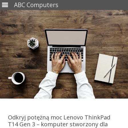
ABC Computers
Skip
to
content
Odkryj potężną moc Lenovo ThinkPad
T14 Gen 3 – komputer stworzony dla