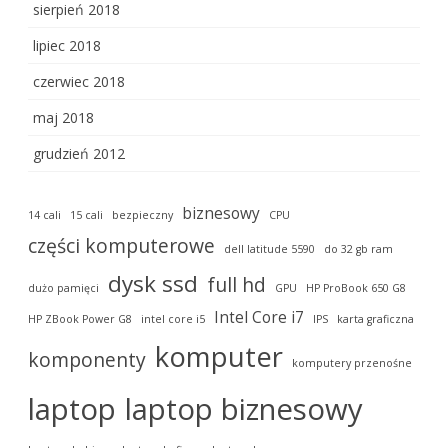
sierpień 2018
lipiec 2018
czerwiec 2018
maj 2018
grudzień 2012
biznesowy
14 cali
15 cali
bezpieczny
CPU
części komputerowe
dell latitude 5590
do 32 gb ram
dysk ssd
full hd
dużo pamięci
GPU
HP ProBook 650 G8
Intel Core i7
HP ZBook Power G8
intel core i5
IPS
karta graficzna
komputer
komponenty
komputery przenośne
laptop
laptop biznesowy