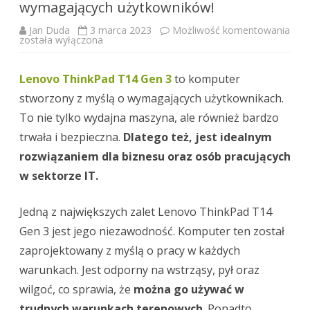
wymagających użytkowników!
Jan Duda
3 marca 2023
Możliwość komentowania
Odkryj
została wyłączona
potężną
moc
Lenovo
ThinkPad
Lenovo ThinkPad T14 Gen 3
to komputer
T14
Gen
stworzony z myślą o wymagających użytkownikach.
3
–
To nie tylko wydajna maszyna, ale również bardzo
komputer
stworzony
trwała i bezpieczna.
Dlatego też, jest idealnym
dla
wymagających
rozwiązaniem dla biznesu oraz osób pracujących
użytkowników!
w sektorze IT.
Jedną z największych zalet Lenovo ThinkPad T14
Gen 3 jest jego niezawodność. Komputer ten został
zaprojektowany z myślą o pracy w każdych
warunkach. Jest odporny na wstrząsy, pył oraz
wilgoć, co sprawia, że
można go używać w
trudnych warunkach terenowych
. Ponadto,