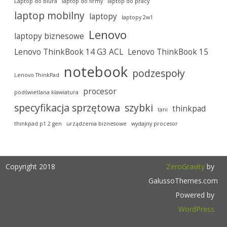
Laptop do biura
laptop do firmy
laptop do pracy
laptop mobilny
laptopy
laptopy 2w1
Lenovo
laptopy biznesowe
Lenovo ThinkBook 14 G3 ACL
Lenovo ThinkBook 15
notebook
podzespoły
Lenovo ThinkPad
procesor
podświetlana klawiatura
specyfikacja sprzętowa
szybki
thinkpad
tani
thinkpad p1 2 gen
urządzenia biznesowe
wydajny procesor
Copyright 2018
ZeroGravity
by
GalussoThemes.com
Powered by
WordPress