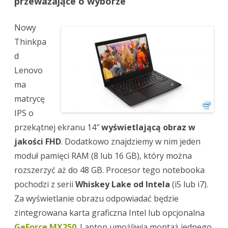
przeważające o wyborze
Nowy
Thinkpa
d
Lenovo
ma
matrycę
IPS o
przekątnej ekranu 14″
wyświetlającą obraz w
jakości FHD
. Dodatkowo znajdziemy w nim jeden
moduł pamięci RAM (8 lub 16 GB), który można
rozszerzyć aż do 48 GB. Procesor tego notebooka
pochodzi z serii
Whiskey Lake od Intela
(i5 lub i7).
Za wyświetlanie obrazu odpowiadać będzie
zintegrowana karta graficzna Intel lub opcjonalna
GeForce MX250
. Laptop umożliwia montaż jednego