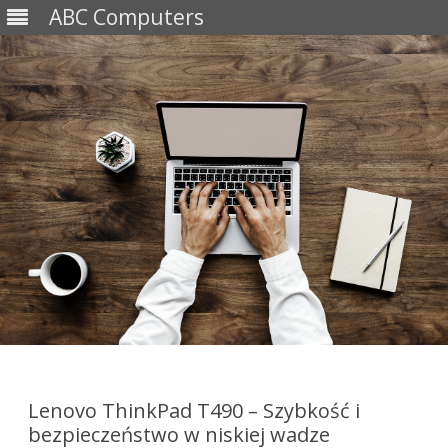
ABC Computers
Skip
to
content
Lenovo ThinkPad T490 – Szybkość i
bezpieczeństwo w niskiej wadze