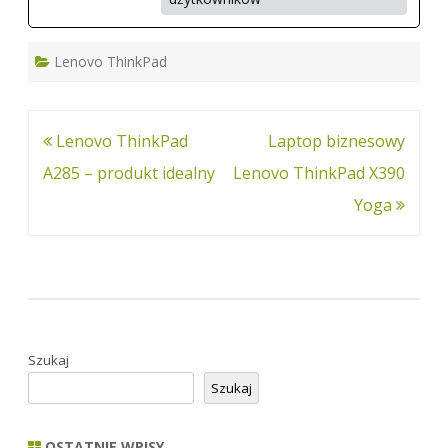
Lenovo ThinkPad
Nawigacja
Lenovo ThinkPad
Laptop biznesowy
wpisu
A285 – produkt idealny
Lenovo ThinkPad X390
Yoga
Szukaj
Szukaj
OSTATNIE WPISY