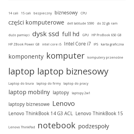
biznesowy
14 cali
15 cali
bezpieczny
CPU
części komputerowe
dell latitude 5590
do 32 gb ram
dysk ssd
full hd
dużo pamięci
GPU
HP ProBook 650 G8
Intel Core i7
HP ZBook Power G8
intel core i5
IPS
karta graficzna
komputer
komponenty
komputery przenośne
laptop
laptop biznesowy
Laptop do biura
laptop do firmy
laptop do pracy
laptop mobilny
laptopy
laptopy 2w1
Lenovo
laptopy biznesowe
Lenovo ThinkBook 14 G3 ACL
Lenovo ThinkBook 15
notebook
podzespoły
Lenovo ThinkPad