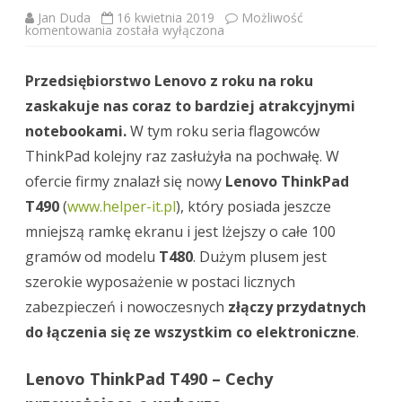
Jan Duda
16 kwietnia 2019
Możliwość
Lenovo
komentowania
została wyłączona
ThinkPad
T490
–
Przedsiębiorstwo Lenovo z roku na roku
Szybkość
i
zaskakuje nas coraz to bardziej atrakcyjnymi
bezpieczeństwo
w
notebookami.
niskiej
W tym roku seria flagowców
wadze
ThinkPad kolejny raz zasłużyła na pochwałę. W
ofercie firmy znalazł się nowy
Lenovo ThinkPad
T490
(
www.helper-it.pl
), który posiada jeszcze
mniejszą ramkę ekranu i jest lżejszy o całe 100
gramów od modelu
T480
. Dużym plusem jest
szerokie wyposażenie w postaci licznych
zabezpieczeń i nowoczesnych
złączy przydatnych
do łączenia się ze wszystkim co elektroniczne
.
Lenovo ThinkPad T490 – Cechy