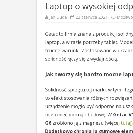
Laptop o wysokiej odp
Jan Duda
22 czerwca 2021
Możliw
Getac to firma znana z produkcji solid
laptop, a w razie potrzeby tablet. Mode
trudne warunki. Zastosowane w urządze
solidność łączy się z wydajnością.
Jak tworzy się bardzo mocne lap
Solidność sprzętu tej marki, w tym i teg
to efekt stosowania różnych rozwiązań
urządzenie mogło być odporne na uszk
musi mieć mocną obudowę. W
Getac V
G6
zrobiono ją z magnezu (więcej
tutaj
)
Dodatkowo chronią ją gumowe elem