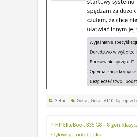
startowy systemu M
spędzam za dużo cz
czułem, że chcę nie
ułatwiać innym jej
Wyjaśnianie specyfikac
Doradztwo w wyborze l
Porównanie sprzętu IT 
Optymalizacja komputer
Bezpieczeństwo i pod
Getac
Getac
,
Getac V110
,
laptop w t
Nawigacja
HP EliteBook 835 G8 – 8 gen. klasyc
wpisu
stylowego notebooka