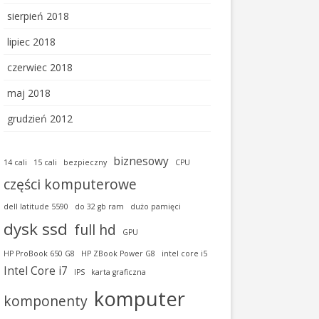
sierpień 2018
lipiec 2018
czerwiec 2018
maj 2018
grudzień 2012
biznesowy
14 cali
15 cali
bezpieczny
CPU
części komputerowe
dell latitude 5590
do 32 gb ram
dużo pamięci
dysk ssd
full hd
GPU
HP ProBook 650 G8
HP ZBook Power G8
intel core i5
Intel Core i7
IPS
karta graficzna
komputer
komponenty