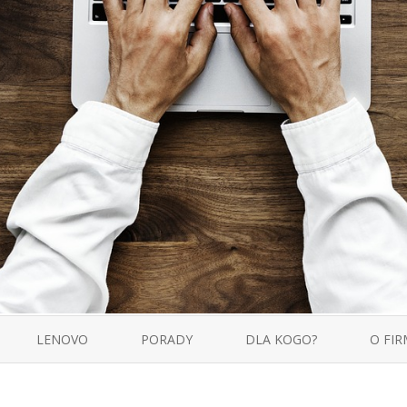
Skip
to
LENOVO
PORADY
DLA KOGO?
O FIR
content