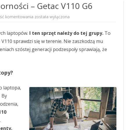
orności – Getac V110 G6
Laptop
ość komentowania
została wyłączona
o
wysokiej
odporności
nych laptopów.
I ten sprzęt należy do tej grupy.
–
To
Getac
l V110 sprawdzi się w terenie. Nie zaszkodzą mu
V110
G6
niach szóstej generacji podzespoły sprawiają, że
topy?
o laptopa,
. By
odzenia,
110
.
enty.