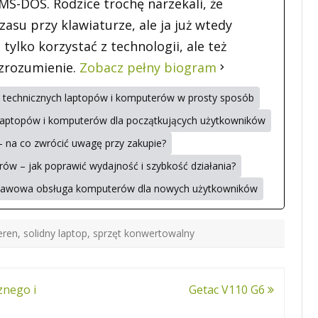
S-DOS. Rodzice trochę narzekali, że
asu przy klawiaturze, ale ja już wtedy
 tylko korzystać z technologii, ale też
 zrozumienie.
Zobacz pełny biogram
ji technicznych laptopów i komputerów w prosty sposób
aptopów i komputerów dla początkujących użytkowników
– na co zwrócić uwagę przy zakupie?
ów – jak poprawić wydajność i szybkość działania?
stawowa obsługa komputerów dla nowych użytkowników
eren
,
solidny laptop
,
sprzęt konwertowalny
znego i
Getac V110 G6