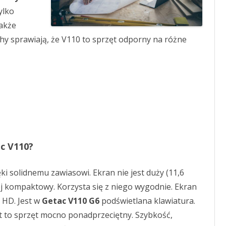
ylko
także
y sprawiają, że V110 to sprzęt odporny na różne
ac V110?
ki solidnemu zawiasowi. Ekran nie jest duży (11,6
ziej kompaktowy. Korzysta się z niego wygodnie. Ekran
l HD. Jest w
Getac V110 G6
podświetlana klawiatura.
t to sprzęt mocno ponadprzeciętny. Szybkość,