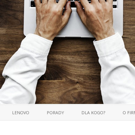
Skip
to
LENOVO
PORADY
DLA KOGO?
O FIR
content