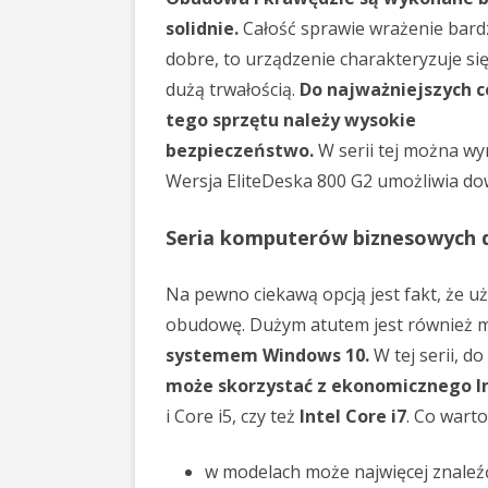
solidnie.
Całość sprawie wrażenie bard
dobre, to urządzenie charakteryzuje si
dużą trwałością.
Do najważniejszych c
tego sprzętu należy wysokie
bezpieczeństwo.
W serii tej można wyr
Wersja EliteDeska 800 G2 umożliwia do
Seria komputerów biznesowych d
Na pewno ciekawą opcją jest fakt, że 
obudowę. Dużym atutem jest również m
systemem Windows 10.
W tej serii, d
może skorzystać z ekonomicznego I
i Core i5, czy też
Intel Core i7
. Co warto
w modelach może najwięcej znaleź