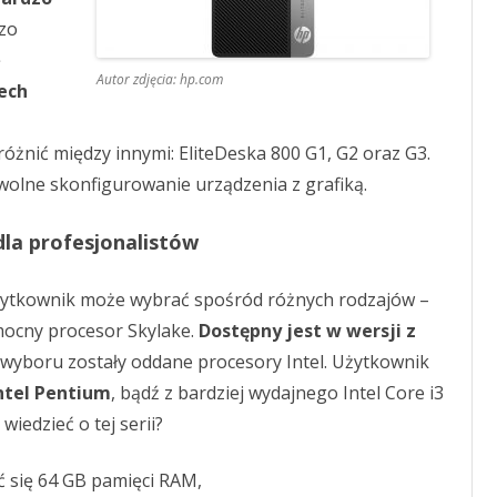
zo
ę
Autor zdjęcia: hp.com
ech
óżnić między innymi: EliteDeska 800 G1, G2 oraz G3.
wolne skonfigurowanie urządzenia z grafiką.
la profesjonalistów
użytkownik może wybrać spośród różnych rodzajów –
ocny procesor Skylake.
Dostępny jest w wersji z
o wyboru zostały oddane procesory Intel. Użytkownik
ntel Pentium
, bądź z bardziej wydajnego Intel Core i3
 wiedzieć o tej serii?
ć się 64 GB pamięci RAM,