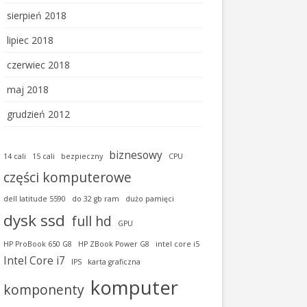
sierpień 2018
lipiec 2018
czerwiec 2018
maj 2018
grudzień 2012
biznesowy
14 cali
15 cali
bezpieczny
CPU
części komputerowe
dell latitude 5590
do 32 gb ram
dużo pamięci
dysk ssd
full hd
GPU
HP ProBook 650 G8
HP ZBook Power G8
intel core i5
Intel Core i7
IPS
karta graficzna
komputer
komponenty