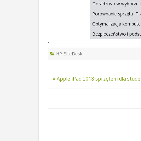
Doradztwo w wyborze l
Porównanie sprzętu IT 
Optymalizacja komputer
Bezpieczeństwo i pod
HP EliteDesk
Nawigacja
Apple iPad 2018 sprzętem dla stude
wpisu