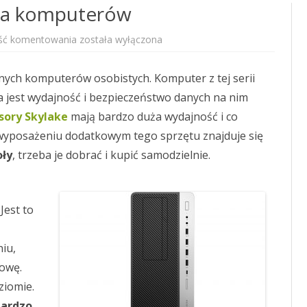
ria komputerów
HP
ść komentowania
została wyłączona
EliteDesk
800
–
ych komputerów osobistych. Komputer z tej serii
seria
komputerów
a jest wydajność i bezpieczeństwo danych na nim
sory Skylake
mają bardzo duża wydajność i co
wyposażeniu dodatkowym tego sprzętu znajduje się
ły
, trzeba je dobrać i kupić samodzielnie.
Jest to
iu,
owę.
ziomie.
bardzo