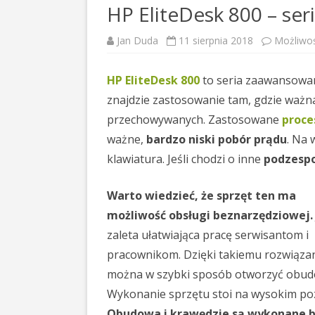
HP EliteDesk 800 – se
Jan Duda
11 sierpnia 2018
Możliwo
HP EliteDesk 800
to seria zaawansowan
znajdzie zastosowanie tam, gdzie ważn
przechowywanych. Zastosowane
proce
ważne,
bardzo niski pobór prądu
. Na 
klawiatura. Jeśli chodzi o inne
podzespo
Warto wiedzieć, że sprzęt ten ma
możliwość obsługi beznarzędziowej.
zaleta ułatwiająca pracę serwisantom i
pracownikom. Dzięki takiemu rozwiązan
można w szybki sposób otworzyć obud
Wykonanie sprzętu stoi na wysokim po
Obudowa i krawędzie są wykonane 